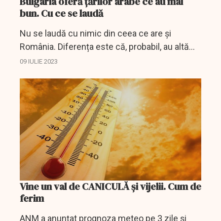
Bulgaria oferă țărilor arabe ce au mai
bun. Cu ce se laudă
Nu se laudă cu nimic din ceea ce are și
România. Diferența este că, probabil, au altă
strategie de promovare.
09 IULIE 2023
Vine un val de CANICULĂ și vijelii. Cum de
ferim
ANM a anunțat prognoza meteo pe 3 zile și