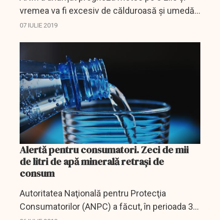
vremea va fi excesiv de călduroasă și umedă
în Capitală iar în restul țării vor fi vijelii. Medicii
07 IULIE 2019
recomandă hidratarea, evitarea orelor de vârf...
Alertă pentru consumatori. Zeci de mii
de litri de apă minerală retrași de
consum
Autoritatea Naţională pentru Protecţia
Consumatorilor (ANPC) a făcut, în perioada 3-
5 iulie, controale la unităţi de distribuţie -