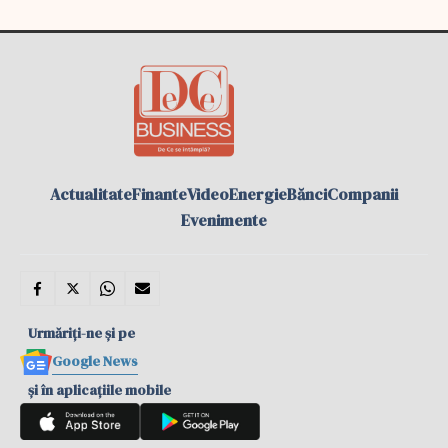
Actualitate
Finante
Video
Energie
Bănci
Companii
Evenimente
Urmăriți-ne și pe
Google News
și în aplicațiile mobile