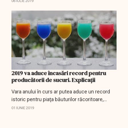
06 IULIE 2019
depozitare -comercializare a apelor minerale
naturale şi a...
2019 va aduce încasări record pentru
producătorii de sucuri. Explicații
Vara anului în curs ar putea aduce un record
istoric pentru piaţa băuturilor răcoritoare,
afacerile celor peste 800 de companii
01 IUNIE 2019
înregistrate în acest sector, ar putea depăşi
nivelul de 6,5...