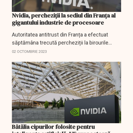
Nvidia, percheziții la sediul din Franța al
gigantului industrie de procesoare
Autoritatea antitrust din Franța a efectuat
săptămâna trecută percheziții la birourile
Nvidia din această țară.
02 OCTOMBRIE 2023
Bătălia cipurilor folosite pentru