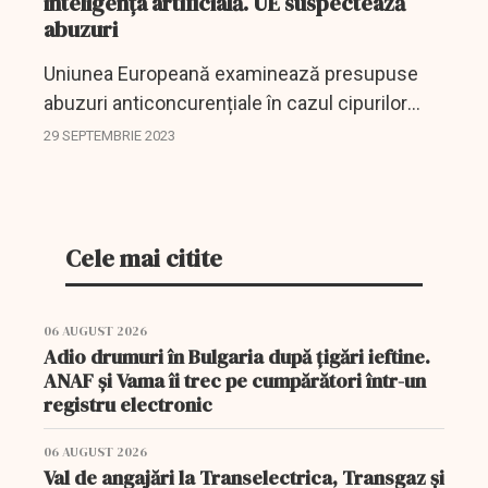
inteligența artificială. UE suspectează
abuzuri
Uniunea Europeană examinează presupuse
abuzuri anticoncurențiale în cazul cipurilor
folosite pentru inteligența artificială, o piață pe
29 SEPTEMBRIE 2023
care Nvidia o domină, a relatat vineri
Bloomberg News,...
Cele mai citite
06 AUGUST 2026
Adio drumuri în Bulgaria după țigări ieftine.
ANAF și Vama îi trec pe cumpărători într-un
registru electronic
06 AUGUST 2026
Val de angajări la Transelectrica, Transgaz și