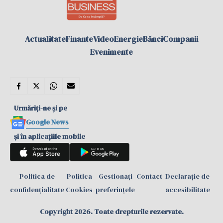
Actualitate
Finante
Video
Energie
Bănci
Companii
Evenimente
Urmăriți-ne și pe
Google News
și în aplicațiile mobile
Politica de
Politica
Gestionați
Contact
Declarație de
confidențialitate
Cookies
preferințele
accesibilitate
Copyright 2026. Toate drepturile rezervate.