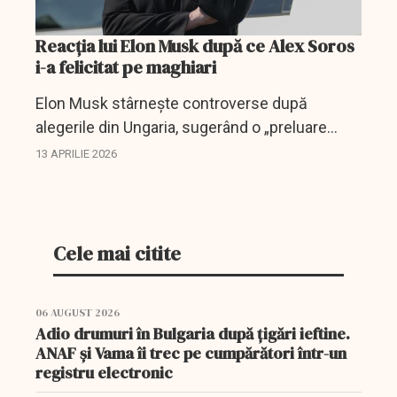
Reacția lui Elon Musk după ce Alex Soros
i-a felicitat pe maghiari
Elon Musk stârnește controverse după
alegerile din Ungaria, sugerând o „preluare
Soros”, în timp ce reacția vine după implicarea
13 APRILIE 2026
sa financiară masivă în politica SUA.
Cele mai citite
06 AUGUST 2026
Adio drumuri în Bulgaria după țigări ieftine.
ANAF și Vama îi trec pe cumpărători într-un
registru electronic