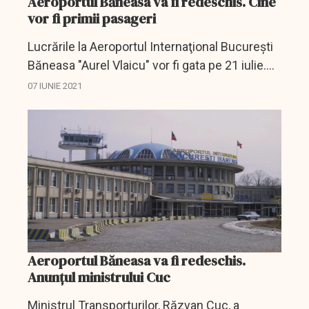
Aeroportul Băneasa va fi redeschis. Cine
vor fi primii pasageri
Lucrările la Aeroportul Internaţional Bucureşti
Băneasa "Aurel Vlaicu" vor fi gata pe 21 iulie.
Timpul de îmbarcare va fi între 30 şi 60 de
07 IUNIE 2021
minute, în funcţie de dimensiunea avioanelor,
a...
Aeroportul Băneasa va fi redeschis.
Anunțul ministrului Cuc
Ministrul Transporturilor, Răzvan Cuc, a