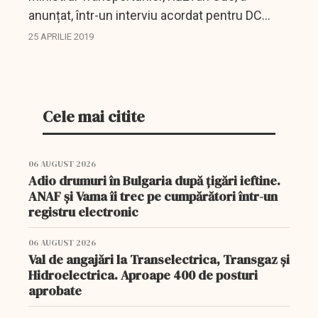
anunțat, într-un interviu acordat pentru DC
News, că aeroportul Băneasa va fi redeschis
25 APRILIE 2019
în luna aprilie a anului viitor, acesta fiind unul
dintre...
Cele mai citite
06 AUGUST 2026
Adio drumuri în Bulgaria după țigări ieftine.
ANAF și Vama îi trec pe cumpărători într-un
registru electronic
06 AUGUST 2026
Val de angajări la Transelectrica, Transgaz și
Hidroelectrica. Aproape 400 de posturi
aprobate