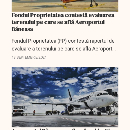
Fondul Proprietatea contestă evaluarea
terenului pe care se află Aeroportul
Băneasa
Fondul Proprietatea (FP) contestă raportul de
evaluare a terenului pe care se află Aeroportul
Băneasa, prin care se atribuie acestuia o
13 SEPTEMBRIE 2021
valoare de 3,8 miliarde lei, de 11 ori mai mare
decât...