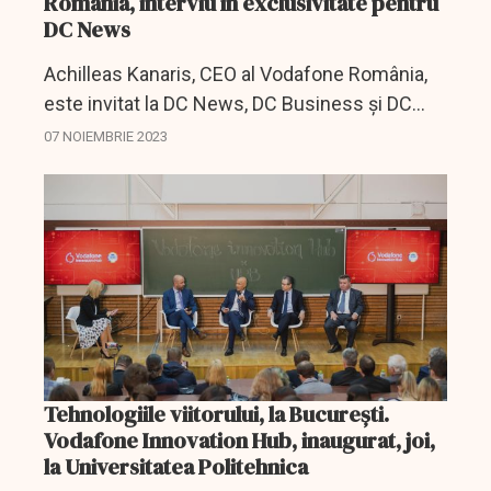
România, interviu în exclusivitate pentru
DC News
Achilleas Kanaris, CEO al Vodafone România,
este invitat la DC News, DC Business și DC
News TV, miercuri, 8 noiembrie, de la ora
07 NOIEMBRIE 2023
11:00.
Tehnologiile viitorului, la Bucureşti.
Vodafone Innovation Hub, inaugurat, joi,
la Universitatea Politehnica