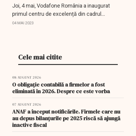
Joi, 4 mai, Vodafone România a inaugurat
primul centru de excelență din cadrul
Universității Politehnica din București (UPB) -
04 MAI 2023
Vodafone Innovation Hub.
Cele mai citite
08 AUGUST 2026
O obligație contabilă a firmelor a fost
eliminată în 2026. Despre ce este vorba
07 AUGUST 2026
ANAF a început notificările. Firmele care nu
au depus bilanțurile pe 2025 riscă să ajungă
inactive fiscal