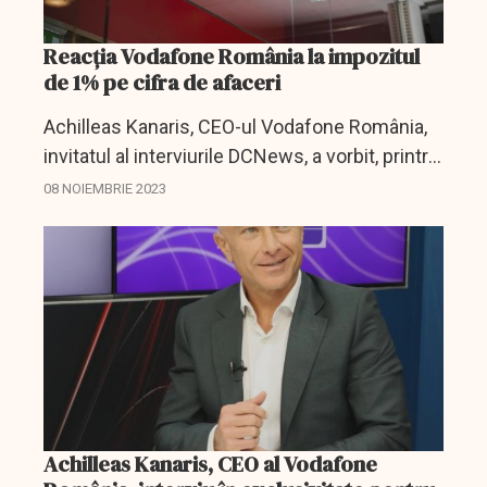
Reacția Vodafone România la impozitul
de 1% pe cifra de afaceri
Achilleas Kanaris, CEO-ul Vodafone România,
invitatul al interviurile DCNews, a vorbit, printre
altele și despre modul în care este percepută
08 NOIEMBRIE 2023
taxa de 1% pe care Guvernul o impune mai nou
prin...
Achilleas Kanaris, CEO al Vodafone