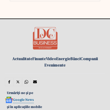
Actualitate
Finante
Video
Energie
Bănci
Companii
Evenimente
Urmăriți-ne și pe
Google News
și în aplicațiile mobile