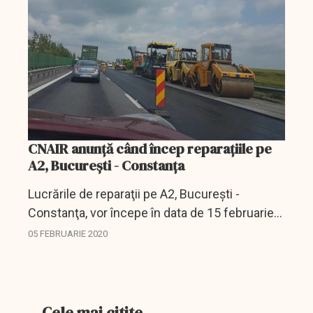
cadrul...
CNAIR anunță când încep reparațiile pe
A2, Bucureşti - Constanţa
Lucrările de reparaţii pe A2, Bucureşti -
Constanţa, vor începe în data de 15 februarie
şi vor fi sistate la 1 iulie, se arată într-un
05 FEBRUARIE 2020
comunicat al Companiei Naţionale de
Administrare a...
Cele mai citite