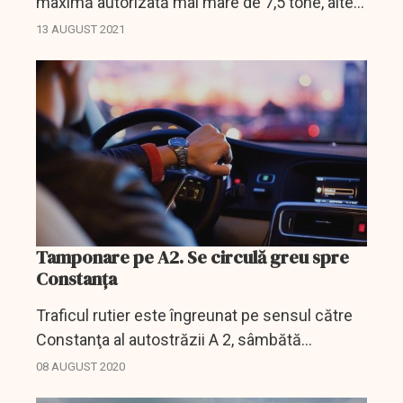
maximă autorizată mai mare de 7,5 tone, altele
decât cele destinate exclusiv transportului de
13 AUGUST 2021
persoane, este interzisă în zilele de sâmbătă,
14...
Tamponare pe A2. Se circulă greu spre
Constanța
Traficul rutier este îngreunat pe sensul către
Constanţa al autostrăzii A 2, sâmbătă
dimineaţă, după o tamponare între cinci
08 AUGUST 2020
autoturisme, a anunţat Centrul Infotrafic din