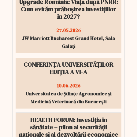
Upgrade România: Viața după PNRR:
Cum evităm prăbușirea investițiilor
în 2027?
27.05.2026
JW Marriott Bucharest Grand Hotel, Sala
Galați
CONFERINȚA UNIVERSITĂȚILOR
EDIȚIA A VI-A
10.06.2026
Universitatea de Științe Agronomice și
Medicină Veterinară din București
HEALTH FORUM: Investiția în
sănătate – pilon al securității
naționale și al dezvoltării economice