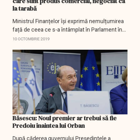
care sunt produs comercial, negociat ca
la tarabă
Ministrul Finanțelor își exprimă nemulțumirea
față de ceea ce s-a întâmplat în Parlament în
cuvinte dure pe care le adresează mai ales
10 OCTOMBRIE 2019
politicienilor din Parlament.
Băsescu: Noul premier ar trebui să fie
Predoiu înaintea lui Orban
După căderea guvernului Președintele a