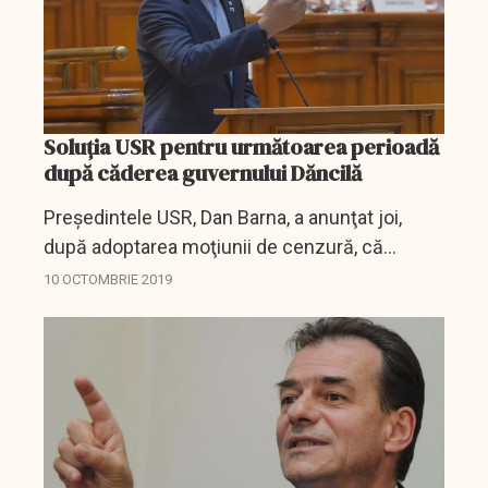
Soluția USR pentru următoarea perioadă
după căderea guvernului Dăncilă
Preşedintele USR, Dan Barna, a anunţat joi,
după adoptarea moţiunii de cenzură, că
formaţiunea pe care o conduce va merge la
10 OCTOMBRIE 2019
consultările de la Cotroceni pentru a susţine
varianta alegerilor...