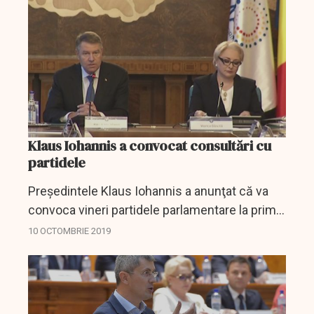
europeană a fost...
Klaus Iohannis a convocat consultări cu
partidele
Preşedintele Klaus Iohannis a anunţat că va
convoca vineri partidele parlamentare la prima
rundă de consultări, subliniind că este nevoie
10 OCTOMBRIE 2019
urgentă de un guvern, după ce moţiunea de
cenzură a...