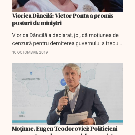
Viorica Dăncilă: Victor Ponta a promis
posturi de miniștri
Viorica Dăncilă a declarat, joi, că moțiunea de
cenzură pentru demiterea guvernului a trecut
în Parlament, pentru că PSD a fost trădat de
10 OCTOMBRIE 2019
foștii colegi de coaliție, dar și de parlamentari...
Moțiune. Eugen Teodorovici: Politicieni