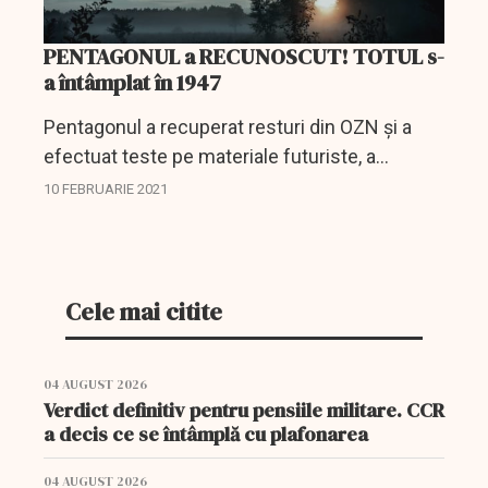
PENTAGONUL a RECUNOSCUT! TOTUL s-
a întâmplat în 1947
Pentagonul a recuperat resturi din OZN și a
efectuat teste pe materiale futuriste, a
declarat un investigator al farfuriilor
10 FEBRUARIE 2021
zburătoare. Tony Bragaglia susține că există
dosare referitoare la un...
Cele mai citite
04 AUGUST 2026
Verdict definitiv pentru pensiile militare. CCR
a decis ce se întâmplă cu plafonarea
04 AUGUST 2026