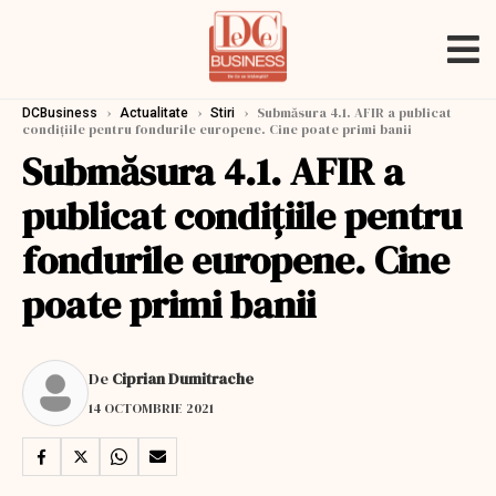
›
›
›
Submăsura 4.1. AFIR a publicat
DCBusiness
Actualitate
Stiri
condițiile pentru fondurile europene. Cine poate primi banii
Submăsura 4.1. AFIR a
publicat condițiile pentru
fondurile europene. Cine
poate primi banii
De
Ciprian Dumitrache
14 OCTOMBRIE 2021