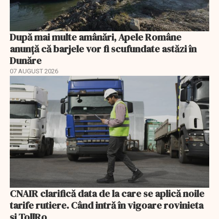
După mai multe amânări, Apele Române
anunță că barjele vor fi scufundate astăzi în
Dunăre
07 AUGUST 2026
CNAIR clarifică data de la care se aplică noile
tarife rutiere. Când intră în vigoare rovinieta
și TollRo