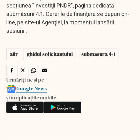
secţiunea "Investiţii PNDR", pagina dedicată
submăsurii 4.1. Cererile de finanţare se depun on-
line, pe site-ul Agenţiei, la momentul lansării
sesiunii.
afir
ghidul solicitantului
submasura 4-1
Urmăriți-ne și pe
Google News
și în aplicațiile mobile