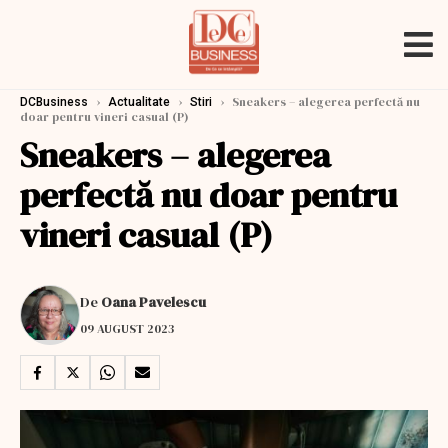
›
›
›
Sneakers – alegerea perfectă nu
DCBusiness
Actualitate
Stiri
doar pentru vineri casual (P)
Sneakers – alegerea
perfectă nu doar pentru
vineri casual (P)
De
Oana Pavelescu
09 AUGUST 2023