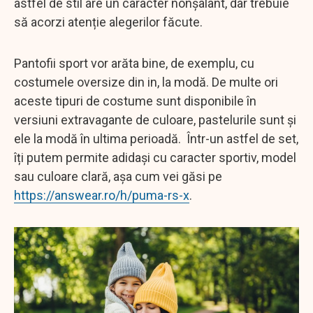
astfel de stil are un caracter nonșalant, dar trebuie
să acorzi atenție alegerilor făcute.
Pantofii sport vor arăta bine, de exemplu, cu
costumele oversize din in, la modă. De multe ori
aceste tipuri de costume sunt disponibile în
versiuni extravagante de culoare, pastelurile sunt și
ele la modă în ultima perioadă. Într-un astfel de set,
îți putem permite adidași cu caracter sportiv, model
sau culoare clară, așa cum vei găsi pe
https://answear.ro/h/puma-rs-x
.