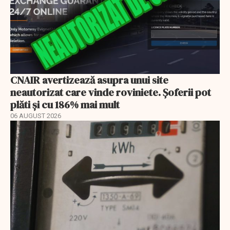
CNAIR avertizează asupra unui site
neautorizat care vinde roviniete. Șoferii pot
plăti și cu 186% mai mult
06 AUGUST 2026