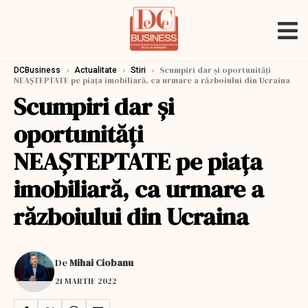
›
›
›
Scumpiri dar şi oportunităţi
DCBusiness
Actualitate
Stiri
NEAŞTEPTATE pe piaţa imobiliară, ca urmare a războiului din Ucraina
Scumpiri dar şi
oportunităţi
NEAŞTEPTATE pe piaţa
imobiliară, ca urmare a
războiului din Ucraina
De
Mihai Ciobanu
21 MARTIE 2022