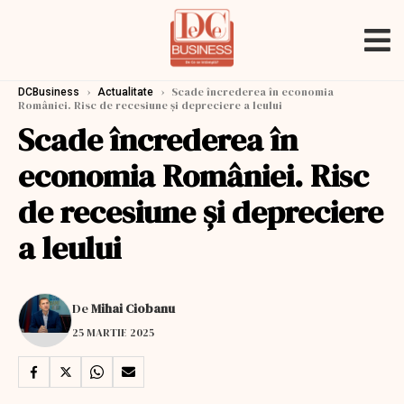
›
›
Scade încrederea în economia
DCBusiness
Actualitate
României. Risc de recesiune şi depreciere a leului
Scade încrederea în
economia României. Risc
de recesiune şi depreciere
a leului
De
Mihai Ciobanu
25 MARTIE 2025