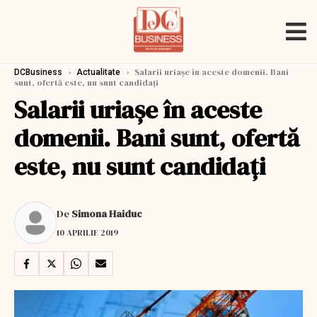
›
›
Salarii uriașe în aceste domenii. Bani
DCBusiness
Actualitate
sunt, ofertă este, nu sunt candidați
Salarii uriașe în aceste
domenii. Bani sunt, ofertă
este, nu sunt candidați
De
Simona Haiduc
10 APRILIE 2019