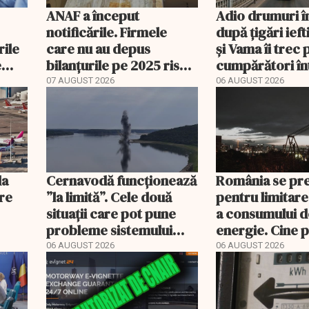
ANAF a început
Adio drumuri î
notificările. Firmele
după țigări ief
rile
care nu au depus
și Vama îi trec 
e
bilanțurile pe 2025 riscă
cumpărători în
să ajungă inactive fiscal
registru electr
07 AUGUST 2026
06 AUGUST 2026
la
Cernavodă funcționează
România se pr
ere
”la limită”. Cele două
pentru limitare
situații care pot pune
a consumului d
probleme sistemului
energie. Cine p
energetic
deconectat
06 AUGUST 2026
06 AUGUST 2026