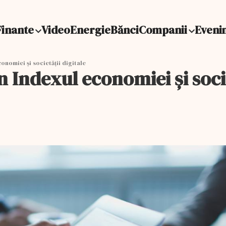
Finante
Video
Energie
Bănci
Companii
Eveni
onomiei și societății digitale
 Indexul economiei și socie