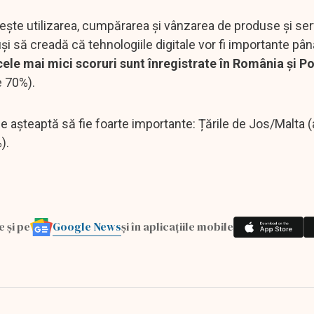
ște utilizarea, cumpărarea și vânzarea de produse și servi
puși să creadă că tehnologiile digitale vor fi importante pâ
cele mai mici scoruri sunt înregistrate în România și P
e 70%).
 se așteaptă să fie foarte importante: Țările de Jos/Malta
).
Google News
e și pe
și în aplicațiile mobile