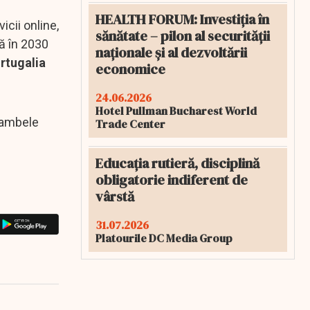
HEALTH FORUM: Investiția în
cii online,
sănătate – pilon al securității
nă în 2030
naționale și al dezvoltării
ortugalia
economice
24.06.2026
Hotel Pullman Bucharest World
 (ambele
Trade Center
Educația rutieră, disciplină
obligatorie indiferent de
vârstă
31.07.2026
Platourile DC Media Group