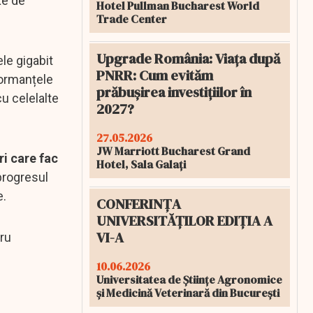
xe de
Hotel Pullman Bucharest World
Trade Center
Upgrade România: Viața după
ele gigabit
PNRR: Cum evităm
formanțele
prăbușirea investițiilor în
cu celelalte
2027?
27.05.2026
JW Marriott Bucharest Grand
ri care fac
Hotel, Sala Galați
 progresul
e.
CONFERINȚA
UNIVERSITĂȚILOR EDIȚIA A
VI-A
tru
10.06.2026
Universitatea de Științe Agronomice
și Medicină Veterinară din București