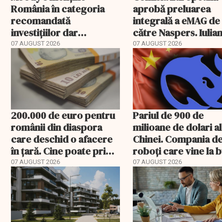
România în categoria
aprobă preluarea
recomandată
integrală a eMAG de
investițiilor dar
către Naspers. Iulia
transmite un
Stanciu iese din
07 AUGUST 2026
07 AUGUST 2026
avertisment
acționariat
200.000 de euro pentru
Pariul de 900 de
românii din diaspora
milioane de dolari al
care deschid o afacere
Chinei. Compania d
în țară. Cine poate primi
roboți care vine la 
banii și ce trebuie
07 AUGUST 2026
07 AUGUST 2026
rambursat