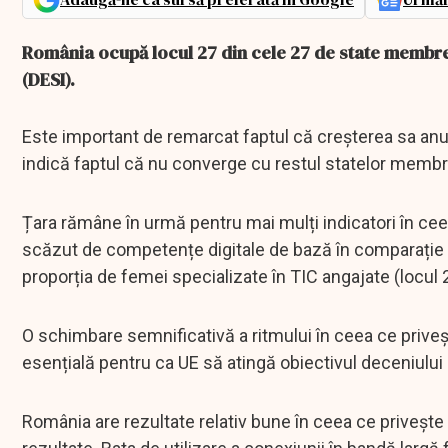
România ocupă locul 27 din cele 27 de state membre a
(DESI).
Este important de remarcat faptul că creșterea sa anual
indică faptul că nu converge cu restul statelor membr
Țara rămâne în urmă pentru mai mulți indicatori în cee
scăzut de competențe digitale de bază în comparație c
proporția de femei specializate în TIC angajate (locul 2)
O schimbare semnificativă a ritmului în ceea ce prive
esențială pentru ca UE să atingă obiectivul deceniului d
România are rezultate relativ bune în ceea ce privește