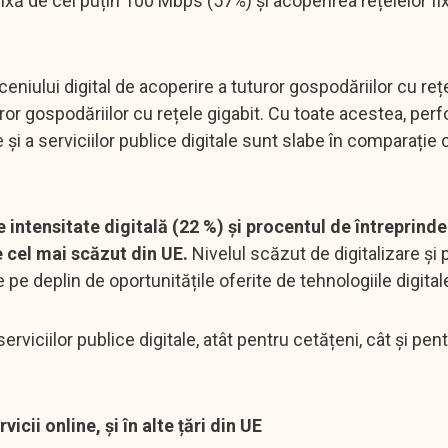
 fixă de cel puțin 100 Mbps (57%) și acoperirea rețelelor fi
eniului digital de acoperire a tuturor gospodăriilor cu reț
or gospodăriilor cu rețele gigabit. Cu toate acestea, per
e și a serviciilor publice digitale sunt slabe în comparație 
 intensitate digitală (22 %) și procentul de întreprinde
e cel mai scăzut din UE.
Nivelul scăzut de digitalizare și
e deplin de oportunitățile oferite de tehnologiile digital
erviciilor publice digitale, atât pentru cetățeni, cât și pen
cii online, și în alte țări din UE