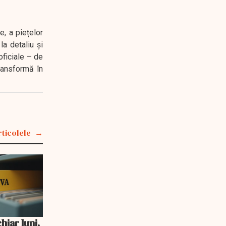
e, a piețelor
a detaliu și
oficiale – de
transformă în
rticolele
iar luni.