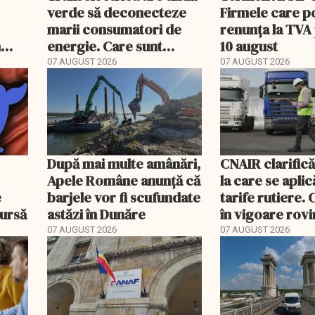
verde să deconecteze
Firmele care p
marii consumatori de
renunța la TVA
n
energie. Care sunt
10 august
condițiile
07 AUGUST 2026
07 AUGUST 2026
După mai multe amânări,
CNAIR clarifică
Apele Române anunță că
la care se aplic
e
barjele vor fi scufundate
tarife rutiere. 
bursă
astăzi în Dunăre
în vigoare rovin
TollRo
07 AUGUST 2026
07 AUGUST 2026