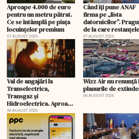
Aproape 4.000 de euro
Când îți pune ANAF
pentru un metru pătrat.
firma pe „lista
Ce se întâmplă pe piața
datornicilor”. Pragu
locuințelor premium
de la care restanțel
devin publice
07 AUGUST 2026
07 AUGUST 2026
Val de angajări la
Wizz Air nu renunță 
Transelectrica,
planurile de extind
Transgaz și
06 AUGUST 2026
Hidroelectrica. Aproape
400 de posturi aprobate
06 AUGUST 2026