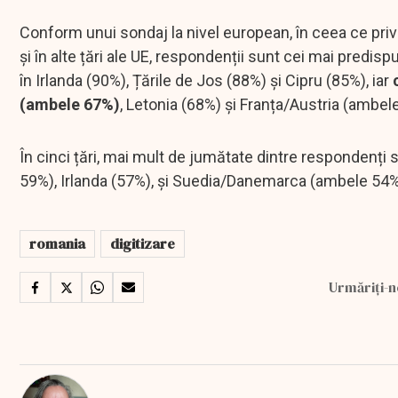
Conform unui sondaj la nivel european, în ceea ce prive
și în alte țări ale UE, respondenții sunt cei mai predis
în Irlanda (90%), Țările de Jos (88%) și Cipru (85%), iar
(ambele 67%)
, Letonia (68%) și Franța/Austria (ambel
În cinci țări, mai mult de jumătate dintre respondenți
59%), Irlanda (57%), și Suedia/Danemarca (ambele 54%
romania
digitizare
Urmăriți-n