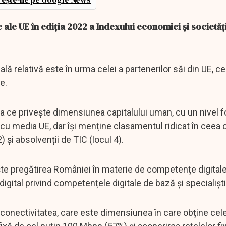
le UE în ediția 2022 a Indexului economiei și societăți
ă relativă este în urma celei a partenerilor săi din UE, c
e.
a ce privește dimensiunea capitalului uman, cu un nivel f
u media UE, dar își menține clasamentul ridicat în ceea 
 și absolvenții de TIC (locul 4).
ște pregătirea României în materie de competențe digital
igital privind competențele digitale de bază și specialiștii
 conectivitatea, care este dimensiunea în care obține ce