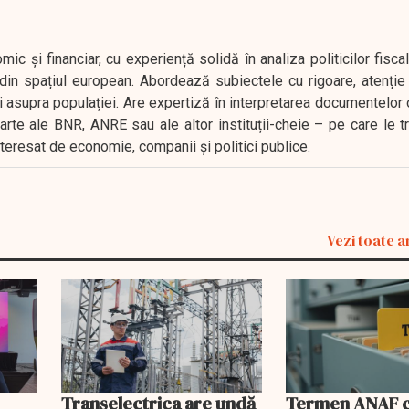
 și financiar, cu experiență solidă în analiza politicilor fiscal
in spațiul european. Abordează subiectele cu rigoare, atenție l
i asupra populației. Are expertiză în interpretarea documentelor 
oarte ale BNR, ANRE sau ale altor instituții-cheie – pe care le 
interesat de economie, companii și politici publice.
Vezi toate a
Transelectrica are undă
Termen ANAF ch