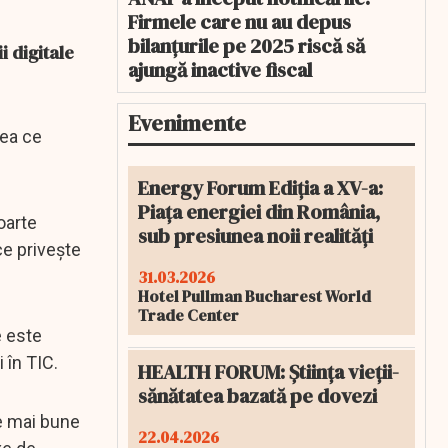
Firmele care nu au depus
bilanțurile pe 2025 riscă să
i digitale
ajungă inactive fiscal
Evenimente
eea ce
Energy Forum Ediția a XV-a:
Piața energiei din România,
oarte
sub presiunea noii realități
ce privește
31.03.2026
Hotel Pullman Bucharest World
Trade Center
e este
 în TIC.
HEALTH FORUM: Știința vieții-
sănătatea bazată pe dovezi
le mai bune
22.04.2026