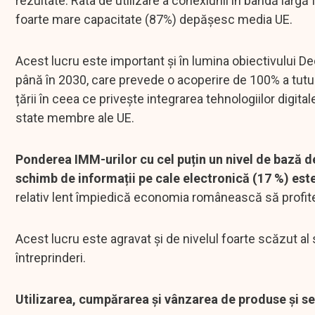
rezultate. Rata de utilizare a conexiunii în bandă largă
foarte mare capacitate (87%) depășesc media UE.
Acest lucru este important și în lumina obiectivului Dec
până în 2030, care prevede o acoperire de 100% a tutur
țării în ceea ce privește integrarea tehnologiilor digital
state membre ale UE.
Ponderea IMM-urilor cu cel puțin un nivel de bază de
schimb de informații pe cale electronică (17 %) est
relativ lent împiedică economia românească să profite p
Acest lucru este agravat și de nivelul foarte scăzut al s
întreprinderi.
Utilizarea, cumpărarea și vânzarea de produse și servi