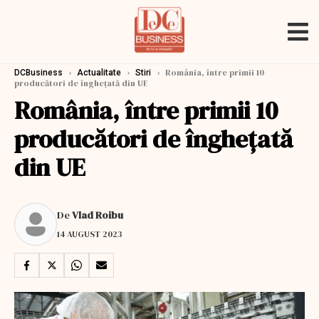
›
›
›
România, între primii 10
DCBusiness
Actualitate
Stiri
producători de înghețată din UE
România, între primii 10
producători de înghețată
din UE
De
Vlad Roibu
14 AUGUST 2023