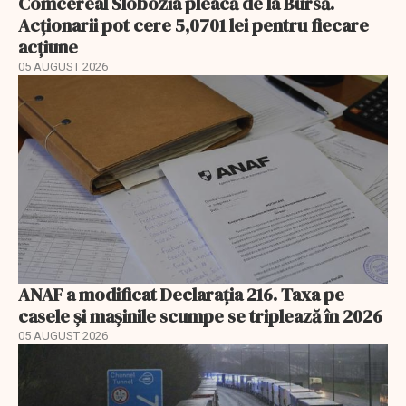
Comcereal Slobozia pleacă de la Bursă.
Acționarii pot cere 5,0701 lei pentru fiecare
acțiune
05 AUGUST 2026
ANAF a modificat Declarația 216. Taxa pe
casele și mașinile scumpe se triplează în 2026
05 AUGUST 2026