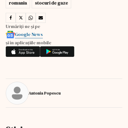
romania
stocuri de gaze
Urmăriți-ne și pe
Google News
și în aplicațiile mobile
Antonia Popescu