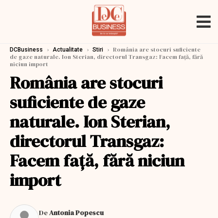
›
›
›
România are stocuri suficiente
DCBusiness
Actualitate
Stiri
de gaze naturale. Ion Sterian, directorul Transgaz: Facem față, fără
niciun import
România are stocuri
suficiente de gaze
naturale. Ion Sterian,
directorul Transgaz:
Facem față, fără niciun
import
De
Antonia Popescu