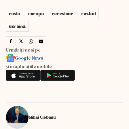
rusia
europa
recesiune
razboi
ucraina
Urmăriți-ne și pe
Google News
și în aplicațiile mobile
Mihai Ciobanu