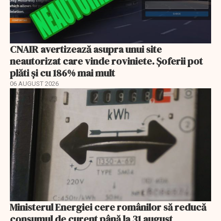
CNAIR avertizează asupra unui site
neautorizat care vinde roviniete. Șoferii pot
plăti și cu 186% mai mult
06 AUGUST 2026
Ministerul Energiei cere românilor să reducă
consumul de curent până la 31 august