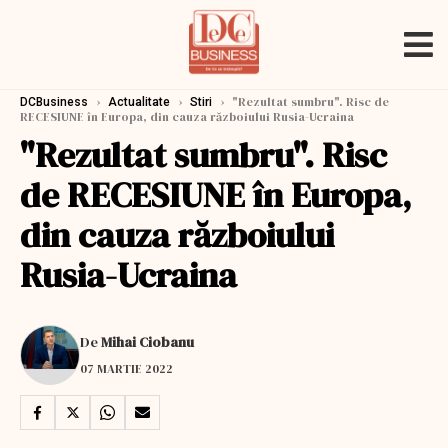
›
›
›
"Rezultat sumbru". Risc de
DCBusiness
Actualitate
Stiri
RECESIUNE în Europa, din cauza războiului Rusia-Ucraina
"Rezultat sumbru". Risc
de RECESIUNE în Europa,
din cauza războiului
Rusia-Ucraina
De
Mihai Ciobanu
07 MARTIE 2022