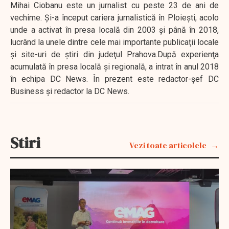
Mihai Ciobanu este un jurnalist cu peste 23 de ani de
vechime. Şi-a început cariera jurnalistică în Ploieşti, acolo
unde a activat în presa locală din 2003 şi până în 2018,
lucrând la unele dintre cele mai importante publicaţii locale
şi site-uri de ştiri din judeţul Prahova.După experienţa
acumulată în presa locală şi regională, a intrat în anul 2018
în echipa DC News. În prezent este redactor-şef DC
Business şi redactor la DC News.
Stiri
Vezi toate articolele