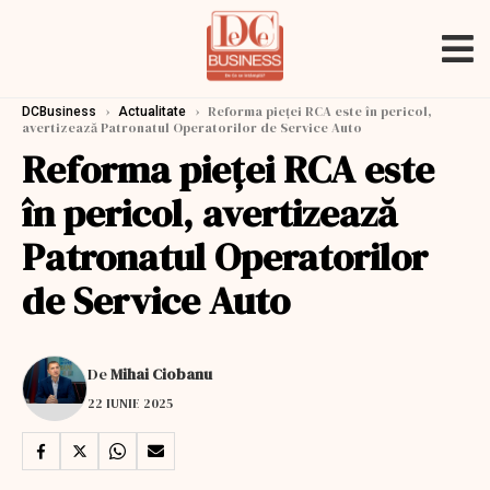
›
›
Reforma pieţei RCA este în pericol,
DCBusiness
Actualitate
avertizează Patronatul Operatorilor de Service Auto
Reforma pieţei RCA este
în pericol, avertizează
Patronatul Operatorilor
de Service Auto
De
Mihai Ciobanu
22 IUNIE 2025