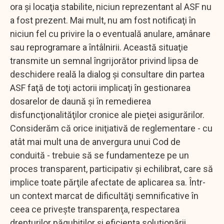
ora şi locaţia stabilite, niciun reprezentant al ASF nu
a fost prezent. Mai mult, nu am fost notificaţi în
niciun fel cu privire la o eventuală anulare, amânare
sau reprogramare a întâlnirii. Această situaţie
transmite un semnal îngrijorător privind lipsa de
deschidere reală la dialog şi consultare din partea
ASF faţă de toţi actorii implicaţi în gestionarea
dosarelor de daună şi în remedierea
disfuncţionalităţilor cronice ale pieţei asigurărilor.
Considerăm că orice iniţiativă de reglementare - cu
atât mai mult una de anvergura unui Cod de
conduită - trebuie să se fundamenteze pe un
proces transparent, participativ şi echilibrat, care să
implice toate părţile afectate de aplicarea sa. Într-
un context marcat de dificultăţi semnificative în
ceea ce priveşte transparenţa, respectarea
drepturilor păgubiţilor şi eficienţa soluţionării