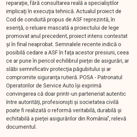
reparaţie, fără consultarea reală a specialiştilor
implicaţi în execuţia tehnică. Actualul proiect de
Cod de conduită propus de ASF reprezintă, în
esenţă, o reluare mascată a proiectului de lege
promovat anul precedent, proiect intens contestat
şi în final neaprobat. Semnalele recente indică o
posibilă cedare a ASF în faţa acestor presiuni, ceea
ce ar pune în pericol echilibrul pieţei de asigurări, ar
slăbi semnificativ protecţia păgubitului şi ar
compromite siguranţa rutieră. POSA - Patronatul
Operatorilor de Service Auto îşi exprimă
convingerea că doar printr-un parteneriat autentic
între autorităţi, profesionişti şi societatea civilă
poate fi realizată o reformă veritabilă, durabilă şi
echitabilă a pieţei asigurărilor din România", relevă
documentul.