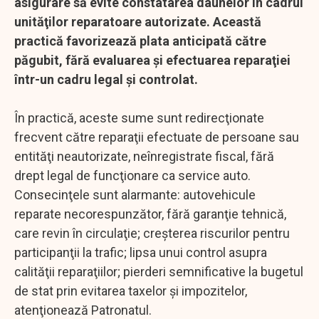
asigurare să evite constatarea daunelor în cadrul
unităţilor reparatoare autorizate. Această
practică favorizează plata anticipată către
păgubit, fără evaluarea şi efectuarea reparaţiei
într-un cadru legal şi controlat.
În practică, aceste sume sunt redirecţionate
frecvent către reparaţii efectuate de persoane sau
entităţi neautorizate, neînregistrate fiscal, fără
drept legal de funcţionare ca service auto.
Consecinţele sunt alarmante: autovehicule
reparate necorespunzător, fără garanţie tehnică,
care revin în circulaţie; creşterea riscurilor pentru
participanţii la trafic; lipsa unui control asupra
calităţii reparaţiilor; pierderi semnificative la bugetul
de stat prin evitarea taxelor şi impozitelor,
atenţionează Patronatul.