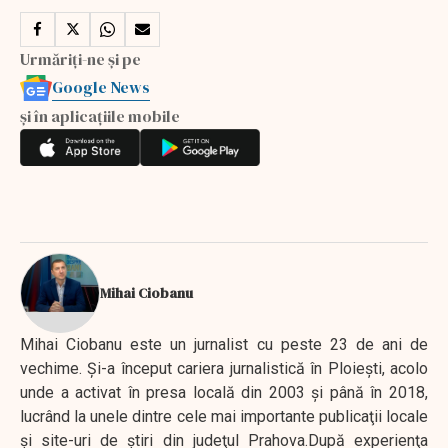
Urmăriți-ne și pe
Google News
și în aplicațiile mobile
Mihai Ciobanu
Mihai Ciobanu este un jurnalist cu peste 23 de ani de
vechime. Şi-a început cariera jurnalistică în Ploieşti, acolo
unde a activat în presa locală din 2003 şi până în 2018,
lucrând la unele dintre cele mai importante publicaţii locale
şi site-uri de ştiri din judeţul Prahova.După experienţa