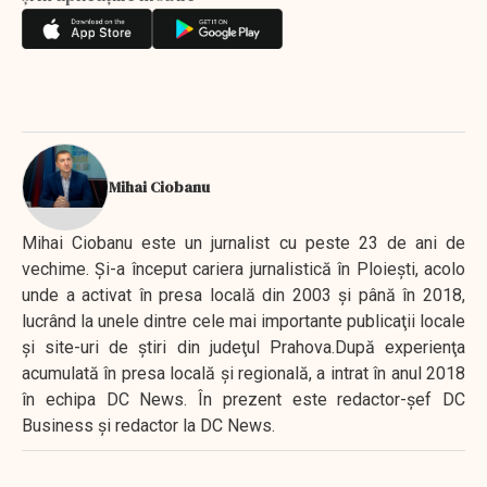
Mihai Ciobanu
Mihai Ciobanu este un jurnalist cu peste 23 de ani de
vechime. Şi-a început cariera jurnalistică în Ploieşti, acolo
unde a activat în presa locală din 2003 şi până în 2018,
lucrând la unele dintre cele mai importante publicaţii locale
şi site-uri de ştiri din judeţul Prahova.După experienţa
acumulată în presa locală şi regională, a intrat în anul 2018
în echipa DC News. În prezent este redactor-şef DC
Business şi redactor la DC News.