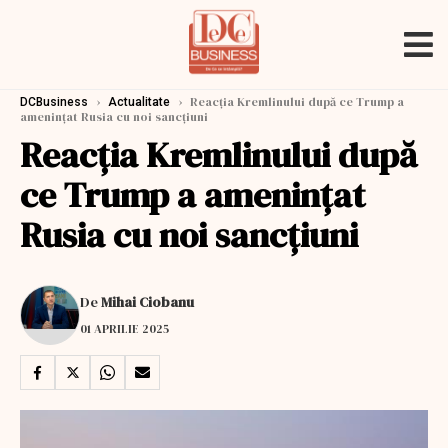
›
›
Reacţia Kremlinului după ce Trump a
DCBusiness
Actualitate
ameninţat Rusia cu noi sancţiuni
Reacţia Kremlinului după
ce Trump a ameninţat
Rusia cu noi sancţiuni
De
Mihai Ciobanu
01 APRILIE 2025