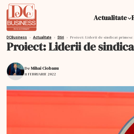
Actualitate
›
›
›
Proiect: Liderii de sindicat primesc 
DCBusiness
Actualitate
Stiri
Proiect: Liderii de sindic
De
Mihai Ciobanu
11 FEBRUARIE 2022