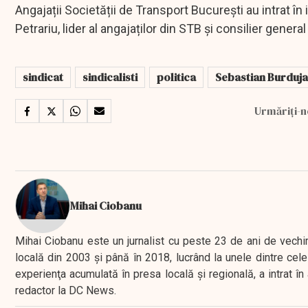
Angajații Societății de Transport București au intrat î
Petrariu, lider al angajaților din STB și consilier gene
sindicat
sindicalisti
politica
Sebastian Burduja
Urmăriți-n
Mihai Ciobanu
Mihai Ciobanu este un jurnalist cu peste 23 de ani de vechime
locală din 2003 şi până în 2018, lucrând la unele dintre cele 
experienţa acumulată în presa locală şi regională, a intrat
redactor la DC News.