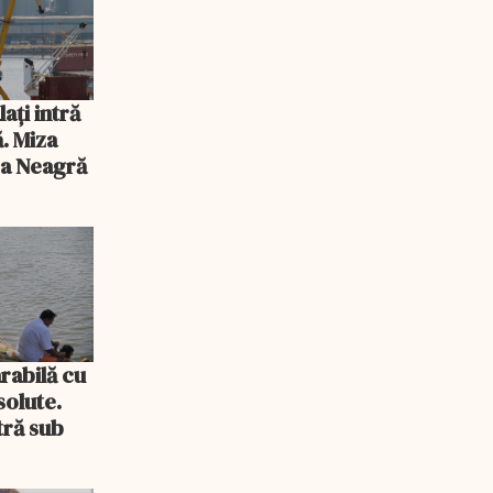
ați intră
ă. Miza
ea Neagră
rabilă cu
solute.
tră sub