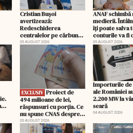
Cristian Bușoi
ANAF schimbă r
avertizează:
medierii. Întâl
Redeschiderea
îți poate salva
centralelor pe cărbune
conturile va fi 
ort
poate costa România
05 AUGUST 2026
05 AUGUST 2026
EXCLUSIV
peste un miliard de euro
Importurile de
ale României a
Proiect de
EXCLUSIV
ie.
2.200 MW la vâ
494 milioane de lei,
a
seară
răspunsuri cu porția. Ce
nu spune CNAS despre
04 AUGUST 2026
noul PIAS
05 AUGUST 2026