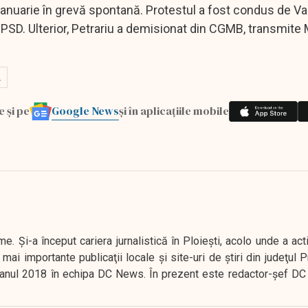
n ianuarie în grevă spontană. Protestul a fost condus de Va
ral PSD. Ulterior, Petrariu a demisionat din CGMB, transmite
Google News
e și pe
și în aplicațiile mobile
. Şi-a început cariera jurnalistică în Ploieşti, acolo unde a act
mai importante publicaţii locale şi site-uri de ştiri din judeţul
 în anul 2018 în echipa DC News. În prezent este redactor-şef DC