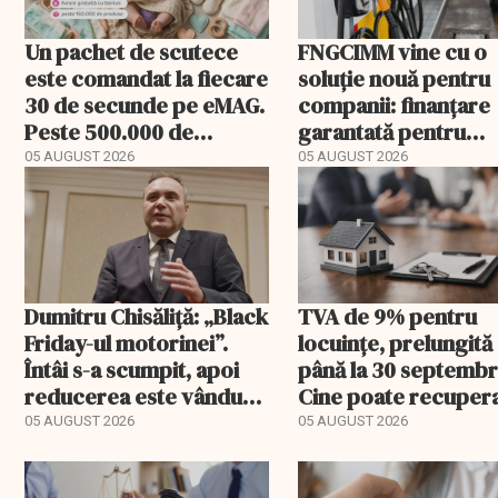
Un pachet de scutece
FNGCIMM vine cu o
este comandat la fiecare
soluție nouă pentru
30 de secunde pe eMAG.
companii: finanțare
Peste 500.000 de
garantată pentru
comenzi pentru
carburant și transp
05 AUGUST 2026
05 AUGUST 2026
bebeluși au fost cu
livrare a doua
Dumitru Chisăliță: „Black
TVA de 9% pentru
Friday-ul motorinei”.
locuințe, prelungită
Întâi s-a scumpit, apoi
până la 30 septembr
reducerea este vândută
Cine poate recuper
drept ajutor
diferența de taxă
05 AUGUST 2026
05 AUGUST 2026