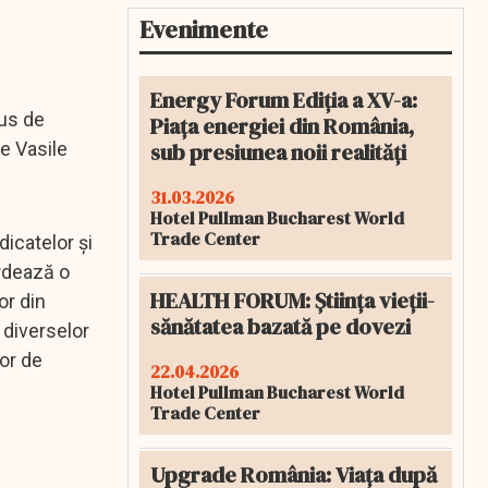
Evenimente
Energy Forum Ediția a XV-a:
pus de
Piața energiei din România,
sub presiunea noii realități
de Vasile
31.03.2026
Hotel Pullman Bucharest World
Trade Center
dicatelor și
ordează o
HEALTH FORUM: Știința vieții-
or din
sănătatea bazată pe dovezi
 diverselor
lor de
22.04.2026
Hotel Pullman Bucharest World
Trade Center
Upgrade România: Viața după