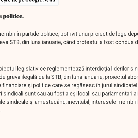
e politice.
membri în partide politice, potrivit unui proiect de lege de
eva STB, din luna ianuarie, când protestul a fost condus 
ectul legislativ ce reglementează interdicția liderilor sin
 de greva ilegală de la STB, din luna ianuarie, proiectul ab
inanciare și politice care se regăsesc în jurul sindicatel
 sindicali sunt sau au fost aleși locali sau parlamentari ai
iile sindicale și amestecând, inevitabil, interesele membri
.