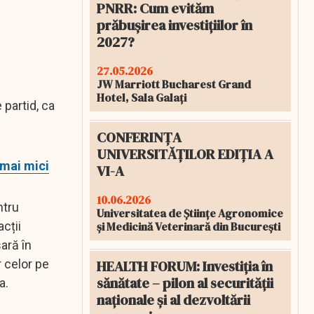
PNRR: Cum evităm
prăbușirea investițiilor în
2027?
27.05.2026
JW Marriott Bucharest Grand
Hotel, Sala Galați
 partid, ca
CONFERINȚA
UNIVERSITĂȚILOR EDIȚIA A
 mai mici
VI-A
10.06.2026
ntru
Universitatea de Științe Agronomice
și Medicină Veterinară din București
cții
ară în
HEALTH FORUM: Investiția în
r celor pe
sănătate – pilon al securității
a.
naționale și al dezvoltării