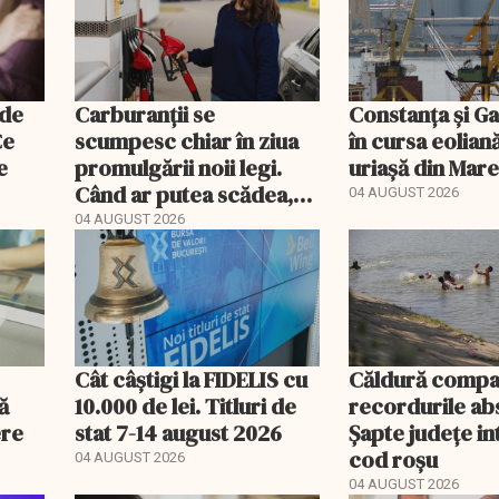
 de
Carburanții se
Constanța și Gal
Ce
scumpesc chiar în ziua
în cursa eolian
e
promulgării noii legi.
uriașă din Mar
Când ar putea scădea,
04 AUGUST 2026
de fapt, prețul
04 AUGUST 2026
motorinei
Cât câștigi la FIDELIS cu
Căldură compa
ă
10.000 de lei. Titluri de
recordurile ab
ere
stat 7-14 august 2026
Șapte județe in
cod roșu
04 AUGUST 2026
04 AUGUST 2026