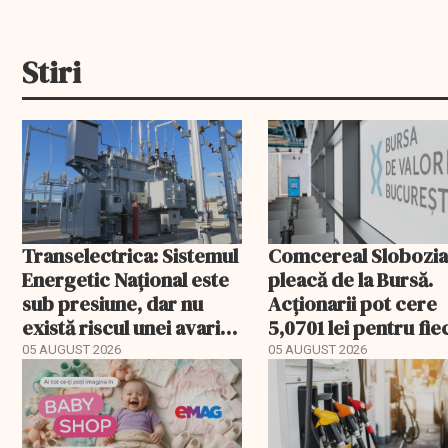
Stiri
Transelectrica: Sistemul
Comcereal Slobozi
Energetic Național este
pleacă de la Bursă.
sub presiune, dar nu
Acționarii pot cere
există riscul unei avarii
5,0701 lei pentru fi
majore
acțiune
05 AUGUST 2026
05 AUGUST 2026