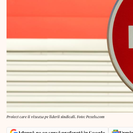
Proiect care ii vizeaza pe liderii sindicali. Foto: Pexels.com
Adaugă-ne ca sursă preferată în Google
Urmăr