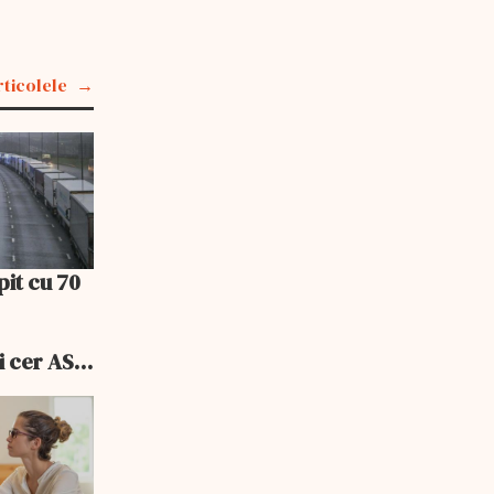
rticolele
pit cu 70
i cer ASF
ele