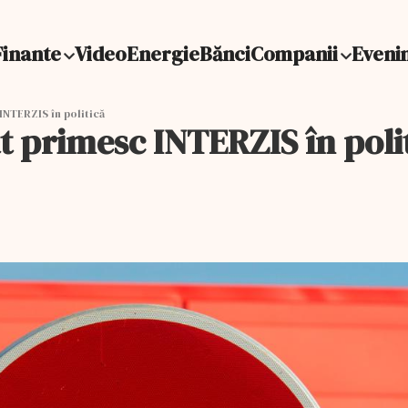
Finante
Video
Energie
Bănci
Companii
Eveni
INTERZIS în politică
at primesc INTERZIS în poli