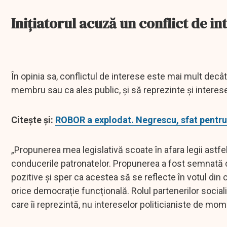
Iniţiatorul acuză un conflict de in
În opinia sa, conflictul de interese este mai mult decâ
membru sau ca ales public, și să reprezinte și interesel
Citeşte şi:
ROBOR a explodat. Negrescu, sfat pentru 
„Propunerea mea legislativă scoate în afara legii astfel 
conducerile patronatelor. Propunerea a fost semnată de
pozitive și sper ca acestea să se reflecte în votul din 
orice democrație funcțională. Rolul partenerilor sociali
care îi reprezintă, nu intereselor politicianiste de m