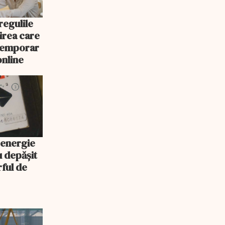
egulile
nirea care
 temporar
online
 energie
u depășit
rful de