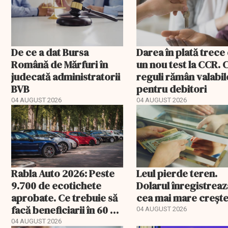
De ce a dat Bursa
Darea în plată trece
Română de Mărfuri în
un nou test la CCR. 
judecată administratorii
reguli rămân valabil
BVB
pentru debitori
04 AUGUST 2026
04 AUGUST 2026
Rabla Auto 2026: Peste
Leul pierde teren.
9.700 de ecotichete
Dolarul înregistreaz
aprobate. Ce trebuie să
cea mai mare creșt
facă beneficiarii în 60 de
04 AUGUST 2026
zile
04 AUGUST 2026