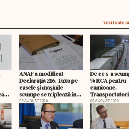
Vezi toate a
a
ANAF a modificat
De ce s-a scum
Declarația 216. Taxa pe
% RCA pentru
casele și mașinile
camioane.
ecare
scumpe se triplează în
Transportatori
2026
să publice tarif
05 AUGUST 2026
05 AUGUST 2026