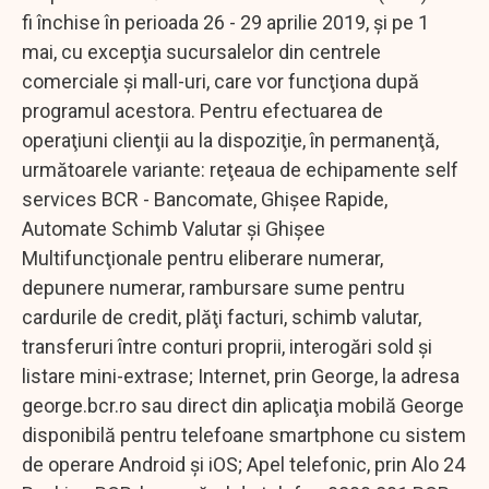
fi închise în perioada 26 - 29 aprilie 2019, şi pe 1
mai, cu excepţia sucursalelor din centrele
comerciale şi mall-uri, care vor funcţiona după
programul acestora. Pentru efectuarea de
operaţiuni clienţii au la dispoziţie, în permanenţă,
următoarele variante: reţeaua de echipamente self
services BCR - Bancomate, Ghişee Rapide,
Automate Schimb Valutar şi Ghişee
Multifuncţionale pentru eliberare numerar,
depunere numerar, rambursare sume pentru
cardurile de credit, plăţi facturi, schimb valutar,
transferuri între conturi proprii, interogări sold şi
listare mini-extrase; Internet, prin George, la adresa
george.bcr.ro sau direct din aplicaţia mobilă George
disponibilă pentru telefoane smartphone cu sistem
de operare Android şi iOS; Apel telefonic, prin Alo 24