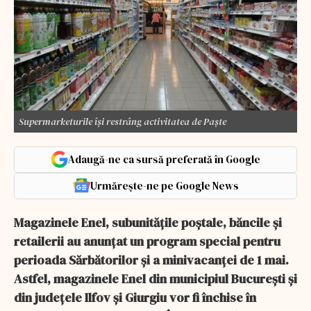
Supermarketurile își restrâng activitatea de Paște
Adaugă-ne ca sursă preferată în Google
Urmărește-ne pe Google News
Magazinele Enel, subunităţile poştale, băncile şi
retailerii au anunţat un program special pentru
perioada Sărbătorilor şi a minivacanţei de 1 mai.
Astfel, magazinele Enel din municipiul Bucureşti şi
din judeţele Ilfov şi Giurgiu vor fi închise în