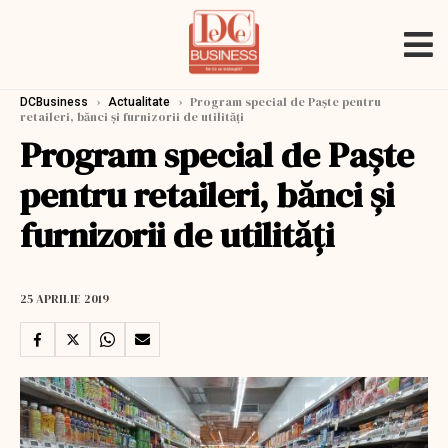
›
›
Program special de Paște pentru
DCBusiness
Actualitate
retaileri, bănci și furnizorii de utilități
Program special de Paște
pentru retaileri, bănci și
furnizorii de utilități
25 APRILIE 2019