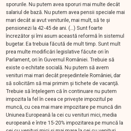
sporurile. Nu putem avea sporuri mai multe decât
salariul de bază. Nu putem avea pensii speciale mai
mari decât ai avut veniturile, mai mult, să te şi
pensionezi la 42-45 de ani. (...) Sunt foarte
încrezător şi îmi asum această reformă în sistemul
bugetar. Ea trebuia făcută de mult timp. Sunt mult
prea multe modificări legislative făcute ori în
Parlament, ori în Guvernul României. Trebuie să
existe o echitate socială. Nu putem să avem
venituri mai mari decât preşedintele României, dar
să solicităm să mai primim şi tichete de vacanţă.
Trebuie să înţelegem că în continuare nu putem
impozita la fel în ceea ce priveşte impozitul pe
muncă, cu cea mai mare impozitare pe muncă din
Uniunea Europeană la cei cu venituri mici, media
europeană e între 15-20% impozitarea pe muncă la
cei cu venituri mici şi mai mare la cei cu venituri