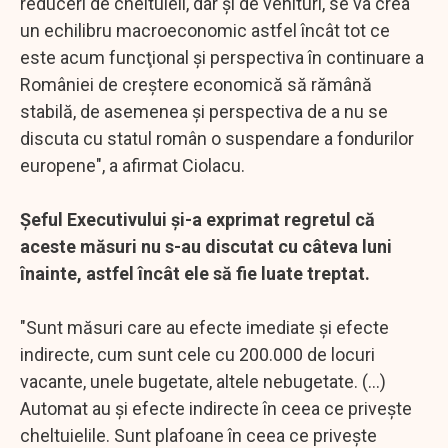
reduceri de cheltuieli, dar şi de venituri, se va crea
un echilibru macroeconomic astfel încât tot ce
este acum funcţional şi perspectiva în continuare a
României de creştere economică să rămână
stabilă, de asemenea şi perspectiva de a nu se
discuta cu statul român o suspendare a fondurilor
europene", a afirmat Ciolacu.
Şeful Executivului şi-a exprimat regretul că
aceste măsuri nu s-au discutat cu câteva luni
înainte, astfel încât ele să fie luate treptat.
"Sunt măsuri care au efecte imediate şi efecte
indirecte, cum sunt cele cu 200.000 de locuri
vacante, unele bugetate, altele nebugetate. (...)
Automat au şi efecte indirecte în ceea ce priveşte
cheltuielile. Sunt plafoane în ceea ce priveşte