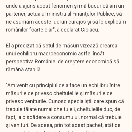
unde a ajuns acest fenomen şi mă bucur că am un
partener, actualul ministru al Finanţelor Publice, să
ne asumăm aceste lucruri curajos şi să le explicăm
românilor foarte clar", a declarat Ciolacu.
El a precizat că setul de măsuri vizează crearea
unui echilibru macroeconomic astfel încât
perspectiva României de creştere economică să
rămână stabilă.
"Am venit cu principiul de a face un echilibru între
măsurile ce privesc cheltuielile şi măsurile ce
privesc veniturile. Cunosc specialiştii care spun că
trebuie tăiate numai cheltuieli, cheltuielile duc, de
fapt, la o scădere a consumului, normal că trebuie
şi venituri. De aceea, prin tot acest pachet, atât de