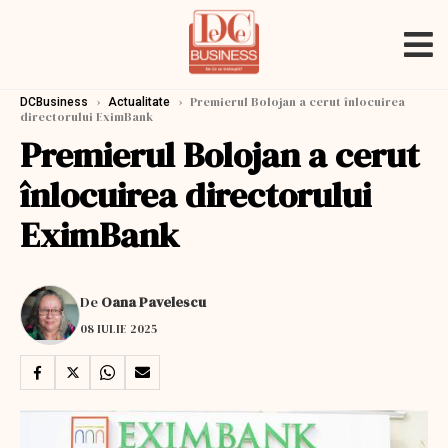
›
›
Premierul Bolojan a cerut înlocuirea
DCBusiness
Actualitate
directorului EximBank
Premierul Bolojan a cerut
înlocuirea directorului
EximBank
De
Oana Pavelescu
08 IULIE 2025