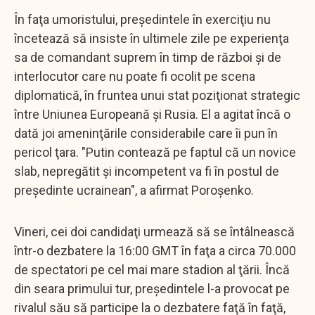
În faţa umoristului, preşedintele în exerciţiu nu
încetează să insiste în ultimele zile pe experienţa
sa de comandant suprem în timp de război şi de
interlocutor care nu poate fi ocolit pe scena
diplomatică, în fruntea unui stat poziţionat strategic
între Uniunea Europeană şi Rusia. El a agitat încă o
dată joi ameninţările considerabile care îi pun în
pericol ţara. "Putin contează pe faptul că un novice
slab, nepregătit şi incompetent va fi în postul de
preşedinte ucrainean", a afirmat Poroşenko.
Vineri, cei doi candidaţi urmează să se întâlnească
într-o dezbatere la 16:00 GMT în faţa a circa 70.000
de spectatori pe cel mai mare stadion al ţării. Încă
din seara primului tur, preşedintele l-a provocat pe
rivalul său să participe la o dezbatere faţă în faţă,