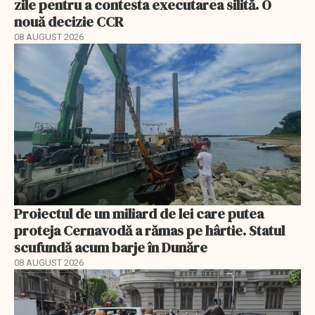
zile pentru a contesta executarea silită. O
nouă decizie CCR
08 AUGUST 2026
Proiectul de un miliard de lei care putea
proteja Cernavodă a rămas pe hârtie. Statul
scufundă acum barje în Dunăre
08 AUGUST 2026