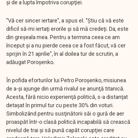
şi de a lupta împotriva corupţiei.
"Vă cer sincer iertare", a spus el. "Ştiu că vă este
dificil să-mi iertaţi erorile şi să mă credeţi. Da, este
din greşeala mea. Pentru a termina ceea ce am
început şi a nu pierde ceea ce a fost făcut, vă cer
sprijin în 21 aprilie", în al doilea tur de scrutin, a
adăugat Poroşenko.
În pofida eforturilor lui Petro Poroşenko, misiunea
de a-şi ajunge din urmă rivalul se anunţă titanică.
Acesta, fără nicio experienţă politică, s-a distanţat
detaşat în primul tur cu peste 30% din voturi.
Simbolizând pentru susţinătorii săi o gură de aer
proaspăt într-o clasă politică incapabilă să crească
nivelul de trai şi să pună capăt corupţiei care