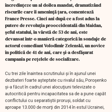
încredinţeze un al doilea mandat, dramatizând
riscurile care îi ameninţă ţara, comentează
France Presse. Cinci ani după ce a fost adus la
putere de revoluţia prooccidentală din Maidan,
şeful statului, în vârstă de 53 de ani, este
devansat într-o manieră categorică în sondaje de
actorul comediant Volodimir Zelenski, un novice
în politică de 41 de ani, care şi-a desfăşurat
campania pe reţelele de socializare.
Cu trei zile înaintea scrutinului şi în ajunul unei
dezbateri foarte aşteptate cu rivalul său, Poroşenko
şi-a făcut în cadrul unei alocuţiuni televizate o
autocritică pentru incapacitatea sa de a pune capăt
conflictului cu separatiştii proruşi, soldat cu
aproape 13.000 de morţi din 2014 în estul Ucrainei,