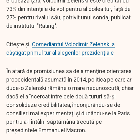
erodează ţara, Volodimir Zelenski este creditat cu
73% din intenţiile de vot pentru al doilea tur, faţă de
27% pentru rivalul său, potrivit unui sondaj publicat
de institutul "Rating".
Citește și:
Comediantul Volodimir Zelenski a
câștigat primul tur al alegerilor prezidențiale
În afară de promisiunea sa de a menţine orientarea
prooccidentală asumată în 2014, politica pe care ar
duce-o Zelenski rămâne o mare necunoscută, chiar
dacă el a încercat între cele două tururi să-şi
consolideze credibilitatea, înconjurându-se de
consilieri mai experimentaţi şi ducându-se la Paris
pentru a-l întâlni săptămâna trecută pe
preşedintele Emmanuel Macron.