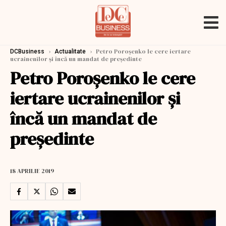
›
›
Petro Poroșenko le cere iertare
DCBusiness
Actualitate
ucrainenilor și încă un mandat de președinte
Petro Poroșenko le cere
iertare ucrainenilor și
încă un mandat de
președinte
18 APRILIE 2019