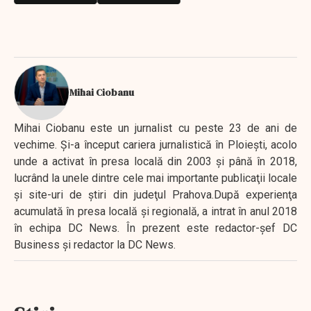
Mihai Ciobanu
Mihai Ciobanu este un jurnalist cu peste 23 de ani de
vechime. Şi-a început cariera jurnalistică în Ploieşti, acolo
unde a activat în presa locală din 2003 şi până în 2018,
lucrând la unele dintre cele mai importante publicaţii locale
şi site-uri de ştiri din judeţul Prahova.După experienţa
acumulată în presa locală şi regională, a intrat în anul 2018
în echipa DC News. În prezent este redactor-şef DC
Business şi redactor la DC News.