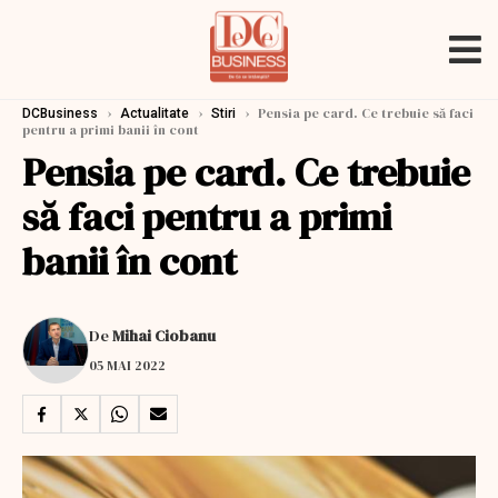
›
›
›
Pensia pe card. Ce trebuie să faci
DCBusiness
Actualitate
Stiri
pentru a primi banii în cont
Pensia pe card. Ce trebuie
să faci pentru a primi
banii în cont
De
Mihai Ciobanu
05 MAI 2022