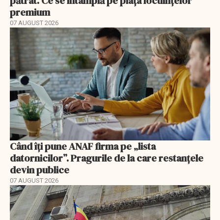
pătrat. Ce se întâmplă pe piața locuințelor
premium
07 AUGUST 2026
Când îți pune ANAF firma pe „lista
datornicilor”. Pragurile de la care restanțele
devin publice
07 AUGUST 2026