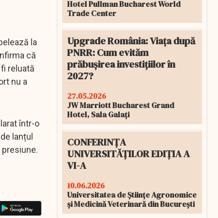
Hotel Pullman Bucharest World
Trade Center
Upgrade România: Viața după
pelează la
PNRR: Cum evităm
infirma că
prăbușirea investițiilor în
fi reluată
2027?
ort nu a
27.05.2026
JW Marriott Bucharest Grand
Hotel, Sala Galați
arat într-o
de lanțul
CONFERINȚA
 presiune.
UNIVERSITĂȚILOR EDIȚIA A
VI-A
10.06.2026
Universitatea de Științe Agronomice
și Medicină Veterinară din București