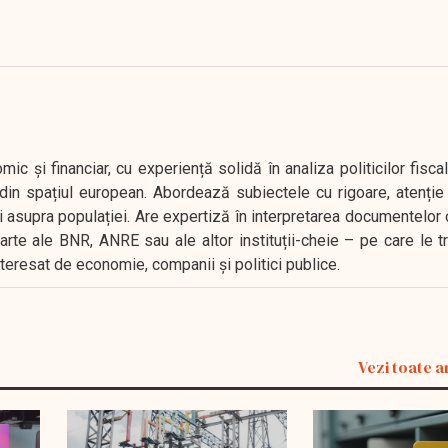
 și financiar, cu experiență solidă în analiza politicilor fiscal
in spațiul european. Abordează subiectele cu rigoare, atenție l
i asupra populației. Are expertiză în interpretarea documentelor 
oarte ale BNR, ANRE sau ale altor instituții-cheie – pe care le 
interesat de economie, companii și politici publice.
Vezi toate a