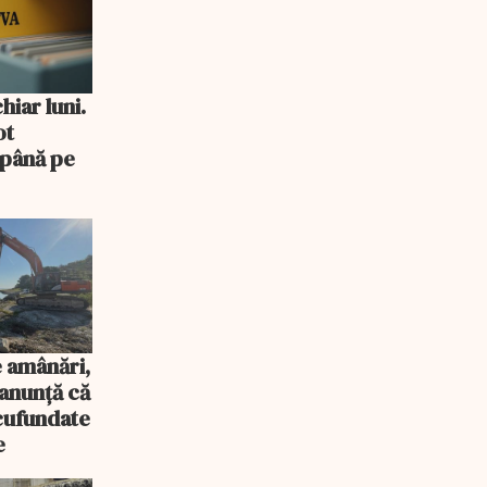
iar luni.
ot
 până pe
 amânări,
anunță că
scufundate
e