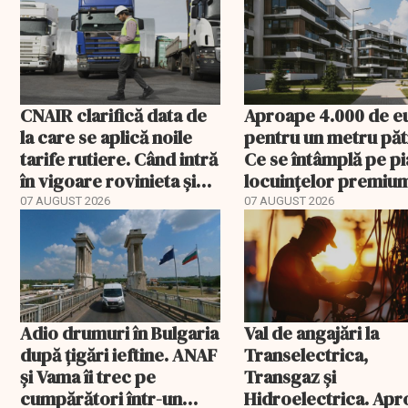
rambursat
încheie în această s
CNAIR clarifică data de
Aproape 4.000 de e
la care se aplică noile
pentru un metru păt
tarife rutiere. Când intră
Ce se întâmplă pe pi
în vigoare rovinieta și
locuințelor premiu
TollRo
07 AUGUST 2026
07 AUGUST 2026
Adio drumuri în Bulgaria
Val de angajări la
după țigări ieftine. ANAF
Transelectrica,
și Vama îi trec pe
Transgaz și
cumpărători într-un
Hidroelectrica. Ap