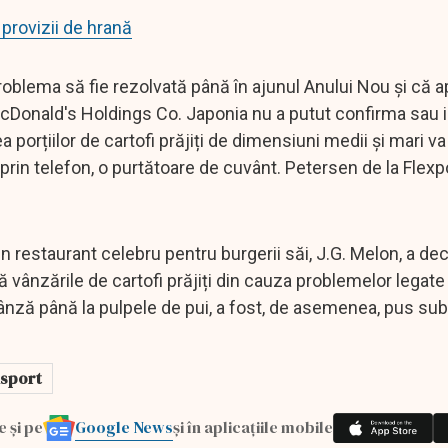
 provizii de hrană
oblema să fie rezolvată până în ajunul Anului Nou și că a
 McDonald's Holdings Co. Japonia nu a putut confirma sau 
 porțiilor de cartofi prăjiți de dimensiuni medii și mari va 
prin telefon, o purtătoare de cuvânt. Petersen de la Flexp
 restaurant celebru pentru burgerii săi, J.G. Melon, a decl
nzările de cartofi prăjiți din cauza problemelor legate 
ânză până la pulpele de pui, a fost, de asemenea, pus sub
nsport
Google News
e și pe
și în aplicațiile mobile