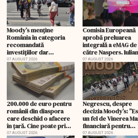
Moody’s menține
Comisia Europeană
România în categoria
aprobă preluarea
recomandată
integrală a eMAG de
investițiilor dar
către Naspers. Iulia
transmite un
Stanciu iese din
07 AUGUST 2026
07 AUGUST 2026
avertisment
acționariat
200.000 de euro pentru
Negrescu, despre
românii din diaspora
decizia Moody’s: ”E
care deschid o afacere
un fel de Vinerea M
în țară. Cine poate primi
financiară pentru
banii și ce trebuie
România”. Miza nu s
07 AUGUST 2026
07 AUGUST 2026