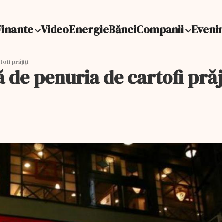
Finante
Video
Energie
Bănci
Companii
Eveni
ofi prăjiți
 de penuria de cartofi prăj