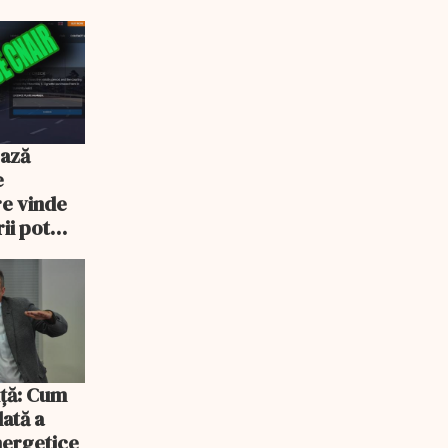
ează
e
re vinde
ii pot
% mai mult
iță: Cum
lată a
energetice