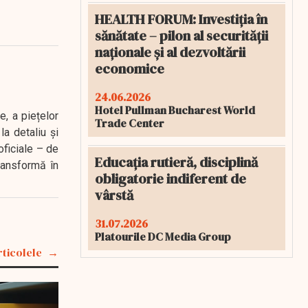
HEALTH FORUM: Investiția în
sănătate – pilon al securității
naționale și al dezvoltării
economice
24.06.2026
Hotel Pullman Bucharest World
e, a piețelor
Trade Center
a detaliu și
oficiale – de
Educația rutieră, disciplină
transformă în
obligatorie indiferent de
vârstă
31.07.2026
Platourile DC Media Group
rticolele