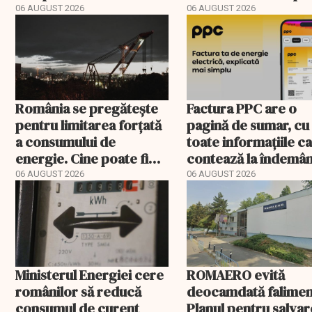
registru electronic
400 de posturi apro
06 AUGUST 2026
06 AUGUST 2026
România se pregătește
Factura PPC are o
pentru limitarea forțată
pagină de sumar, cu
a consumului de
toate informațiile c
energie. Cine poate fi
contează la îndemâ
deconectat
06 AUGUST 2026
06 AUGUST 2026
Ministerul Energiei cere
ROMAERO evită
românilor să reducă
deocamdată falimen
consumul de curent
Planul pentru salva