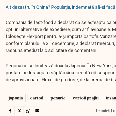
Alt dezastru în China? Populația, îndemnată să-și facă
Compania de fast-food a declarat că se așteaptă ca pr
opțiuni alternative de expediere, cum ar fi avioanele.
folosește Flexport pentru a-și importa cartofii. Vânzarea
conform planului la 31 decembrie, a declarat miercuri, 
răspuns imediat la o solicitare de comentarii.
Penuria nu se limitează doar la Japonia. În New York, un
postare pe Instagram săptămâna trecută că suspendă vâ
de aprovizionare. Fluxul de produse, de la crema de br
japonia
cartofi
penurie
cartofi prajiti
trsa
Urmăriți-n