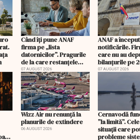
eară
uro
Când îți pune ANAF
ANAF a începu
rat.
firma pe „lista
notificările. Fi
ața
datornicilor”. Pragurile
care nu au dep
m
de la care restanțele
bilanțurile pe 
devin publice
să ajungă inacti
07 AUGUST 2026
07 AUGUST 2026
Wizz Air nu renunță la
Cernavodă fun
planurile de extindere
”la limită”. Cel
situații care p
06 AUGUST 2026
roape
probleme sist