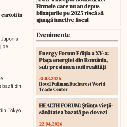
Firmele care nu au depus
bilanțurile pe 2025 riscă să
cartofi în
ajungă inactive fiscal
Evenimente
n Japonia
j pe
Energy Forum Ediția a XV-a:
Piața energiei din România,
sub presiunea noii realități
31.03.2026
ce
Hotel Pullman Bucharest World
e bază din
Trade Center
HEALTH FORUM: Știința vieții-
 din Tokyo
sănătatea bazată pe dovezi
22.04.2026