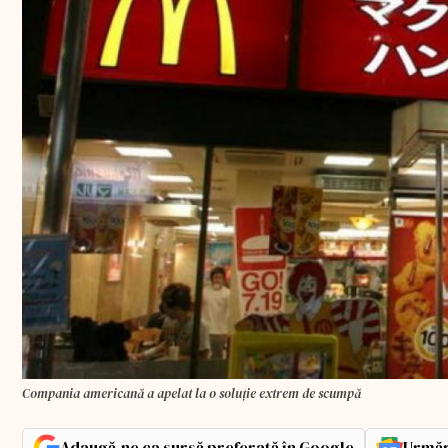
Compania americană a apelat la o soluție extrem de scumpă
Adaugă-ne ca sursă preferată în Google
Urmăr