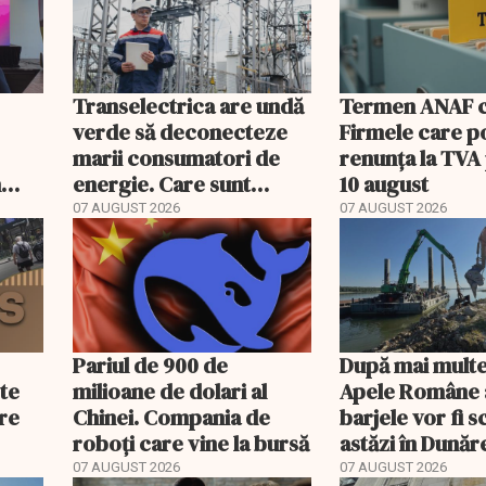
Transelectrica are undă
Termen ANAF ch
verde să deconecteze
Firmele care p
marii consumatori de
renunța la TVA
n
energie. Care sunt
10 august
condițiile
07 AUGUST 2026
07 AUGUST 2026
Pariul de 900 de
După mai multe
ste
milioane de dolari al
Apele Române 
are
Chinei. Compania de
barjele vor fi 
roboți care vine la bursă
astăzi în Dunăr
e
07 AUGUST 2026
07 AUGUST 2026