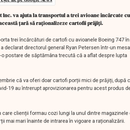
c. va ajuta la transportul a trei avioane încărcate cu 
eastă țară să raționalizeze cartofii prăjiți.
orta trei încărcături de cartofi cu avioanele Boeing 747 î
", a declarat directorul general Ryan Petersen într-un mesa
într-o postare de săptămâna trecută că a aflat despre lupta
rie că va oferi doar cartofi porții mici de prăjiți, după 
ovid-19 au întrerupt aprovizionarea pentru acest produs d
în care clienții formau cozi lungi la unul dintre magazinele
ii mai mari înainte de intrarea în vigoare a raționalizării.