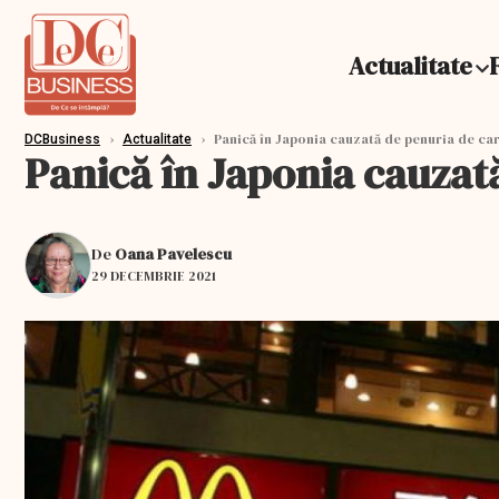
Actualitate
›
›
Panică în Japonia cauzată de penuria de cart
DCBusiness
Actualitate
Panică în Japonia cauzată
De
Oana Pavelescu
29 DECEMBRIE 2021