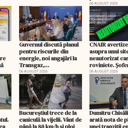
bate
energetic
06 AUGUST 2026
Guvernul discută planul
CNAIR avertiz
pentru riscurile din
asupra unui sit
are
energie, noi angajări la
neautorizat ca
nă
Transgaz,
roviniete. Șofer
Transelectrica și
plăti și cu 186
06 AUGUST 2026
06 AUGUST 2026
Hidroelectrica și
programul pentru di
Bucureștiul trece de la
Dumitru Chisăl
tul.
caniculă la vijelii. Vânt de
arată nota de p
rea
până la 80 km/h și ploi
unei tranziții 