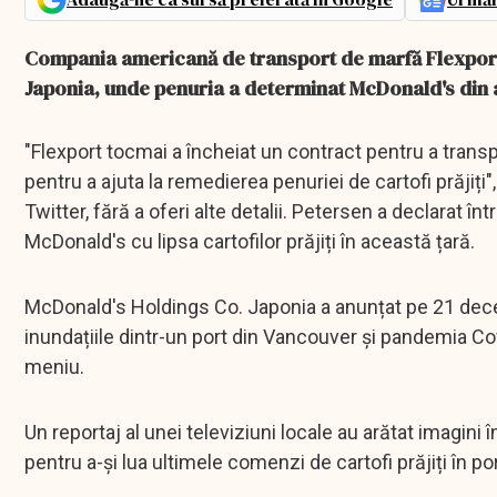
Compania americană de transport de marfă Flexport In
Japonia, unde penuria a determinat McDonald's din ac
"Flexport tocmai a încheiat un contract pentru a transp
pentru a ajuta la remedierea penuriei de cartofi prăjiți
Twitter, fără a oferi alte detalii. Petersen a declarat 
McDonald's cu lipsa cartofilor prăjiți în această țară.
McDonald's Holdings Co. Japonia a anunțat pe 21 decemb
inundațiile dintr-un port din Vancouver și pandemia C
meniu.
Un reportaj al unei televiziuni locale au arătat imagini 
pentru a-și lua ultimele comenzi de cartofi prăjiți în porț