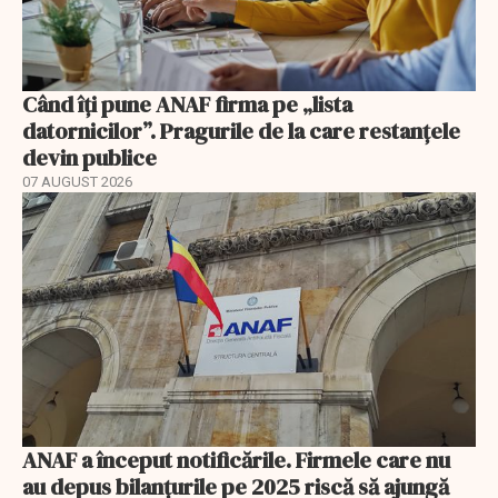
Când îți pune ANAF firma pe „lista
datornicilor”. Pragurile de la care restanțele
devin publice
07 AUGUST 2026
ANAF a început notificările. Firmele care nu
au depus bilanțurile pe 2025 riscă să ajungă