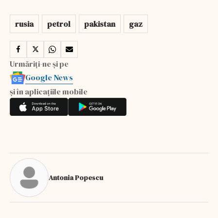
rusia
petrol
pakistan
gaz
Urmăriți-ne și pe
Google News
și în aplicațiile mobile
Antonia Popescu