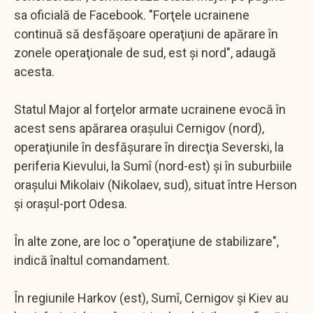
sa oficială de Facebook. "Forţele ucrainene
continuă să desfăşoare operaţiuni de apărare în
zonele operaţionale de sud, est şi nord", adaugă
acesta.
Statul Major al forţelor armate ucrainene evocă în
acest sens apărarea oraşului Cernigov (nord),
operaţiunile în desfăşurare în direcţia Severski, la
periferia Kievului, la Sumî (nord-est) şi în suburbiile
oraşului Mikolaiv (Nikolaev, sud), situat între Herson
şi oraşul-port Odesa.
În alte zone, are loc o "operaţiune de stabilizare",
indică înaltul comandament.
În regiunile Harkov (est), Sumî, Cernigov şi Kiev au