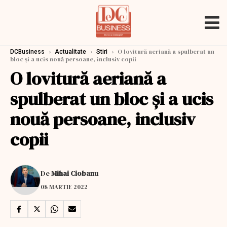
›
›
›
O lovitură aeriană a spulberat un
DCBusiness
Actualitate
Stiri
bloc şi a ucis nouă persoane, inclusiv copii
O lovitură aeriană a
spulberat un bloc şi a ucis
nouă persoane, inclusiv
copii
De
Mihai Ciobanu
08 MARTIE 2022