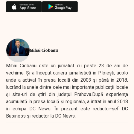
Mihai Ciobanu
Mihai Ciobanu este un jurnalist cu peste 23 de ani de
vechime. Şi-a început cariera jurnalistică în Ploieşti, acolo
unde a activat în presa locală din 2003 şi până în 2018,
lucrând la unele dintre cele mai importante publicaţii locale
şi site-uri de ştiri din judeţul Prahova.După experienţa
acumulată în presa locală şi regională, a intrat în anul 2018
în echipa DC News. În prezent este redactor-şef DC
Business şi redactor la DC News.