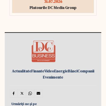
31.07.2026
Platourile DC Media Group
Actualitate
Finante
Video
Energie
Bănci
Companii
Evenimente
Urmăriți-ne și pe