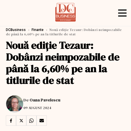
›
›
Nouă ediție Tezaur: Dobânzi neimpozabile
DCBusiness
Finante
de până la 6,60% pe an la titlurile de stat
Nouă ediție Tezaur:
Dobânzi neimpozabile de
până la 6,60% pe an la
titlurile de stat
De
Oana Pavelescu
09 AUGUST 2024