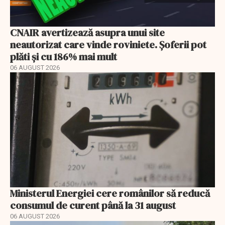
CNAIR avertizează asupra unui site
neautorizat care vinde roviniete. Șoferii pot
plăti și cu 186% mai mult
06 AUGUST 2026
Ministerul Energiei cere românilor să reducă
consumul de curent până la 31 august
06 AUGUST 2026