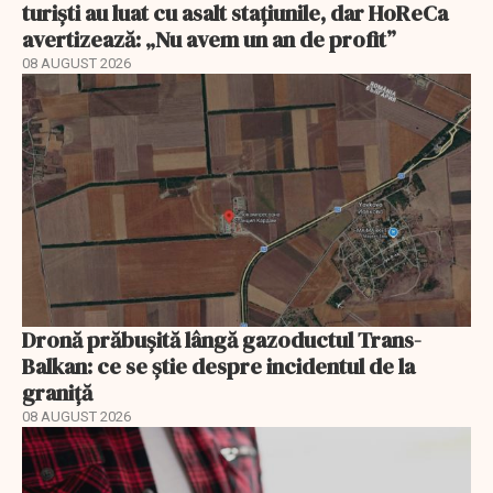
turiști au luat cu asalt stațiunile, dar HoReCa
avertizează: „Nu avem un an de profit”
08 AUGUST 2026
Dronă prăbușită lângă gazoductul Trans-
Balkan: ce se știe despre incidentul de la
graniță
08 AUGUST 2026