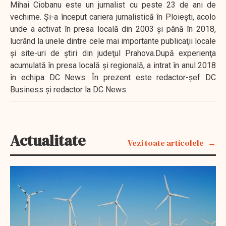
Mihai Ciobanu este un jurnalist cu peste 23 de ani de
vechime. Şi-a început cariera jurnalistică în Ploieşti, acolo
unde a activat în presa locală din 2003 şi până în 2018,
lucrând la unele dintre cele mai importante publicaţii locale
şi site-uri de ştiri din judeţul Prahova.După experienţa
acumulată în presa locală şi regională, a intrat în anul 2018
în echipa DC News. În prezent este redactor-şef DC
Business şi redactor la DC News.
Actualitate
Vezi toate articolele