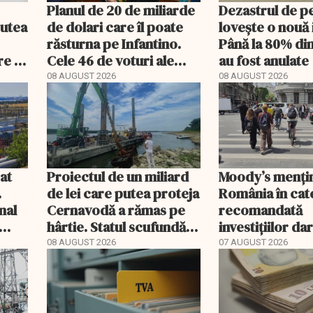
Planul de 20 de miliarde
Dezastrul de p
putea
de dolari care îl poate
lovește o nouă 
răsturna pe Infantino.
Până la 80% di
re a
Cele 46 de voturi ale
au fost anulate
Asiei decid viitorul FIFA
08 AUGUST 2026
08 AUGUST 2026
gat
Proiectul de un miliard
Moody’s menți
.
de lei care putea proteja
România în cat
nal
Cernavodă a rămas pe
recomandată
hârtie. Statul scufundă
investițiilor da
acum barje în Dunăre
transmite un
08 AUGUST 2026
07 AUGUST 2026
avertisment