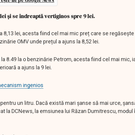
ește-ne pe Google News
ei și se îndreaptă vertiginos spre 9 lei.
8,13 lei, acesta fiind cel mai mic preț care se regăsește 
zinărie OMV unde prețul a ajuns la 8,52 lei.
la 8.49 la o benzinărie Petrom, acesta fiind cel mai mic, i
oară a ajuns la 9 lei.
n mecanism ingenios
i pentru un litru. Dacă există mari șanse să mai urce, șan
icat la DCNews, la emsiunea lui Răzan Dumitrescu, modul 