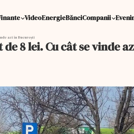
Finante
Video
Energie
Bănci
Companii
Eveni
inde azi în București
 de 8 lei. Cu cât se vinde az