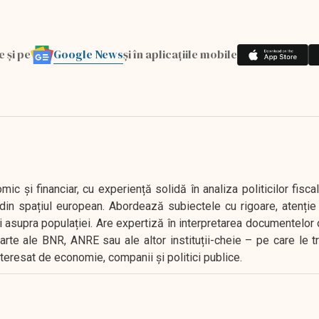
Google News
e și pe
și în aplicațiile mobile
 și financiar, cu experiență solidă în analiza politicilor fiscal
in spațiul european. Abordează subiectele cu rigoare, atenție l
i asupra populației. Are expertiză în interpretarea documentelor 
oarte ale BNR, ANRE sau ale altor instituții-cheie – pe care le 
interesat de economie, companii și politici publice.