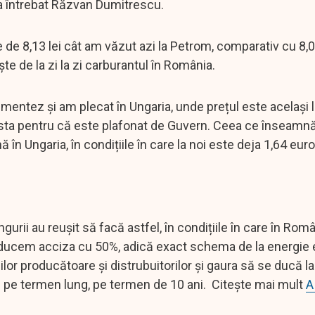
, a întrebat Răzvan Dumitrescu.
e de 8,13 lei cât am văzut azi la Petrom, comparativ cu 8,0
te de la zi la zi carburantul în România.
mentez și am plecat în Ungaria, unde prețul este același l
r asta pentru că este plafonat de Guvern. Ceea ce înseamn
 în Ungaria, în condițiile în care la noi este deja 1,64 eur
urii au reușit să facă astfel, în condițiile în care în Rom
u reducem acciza cu 50%, adică exact schema de la energie e
lor producătoare și distrubuitorilor și gaura să se ducă l
9% pe termen lung, pe termen de 10 ani. Citește mai mult
A