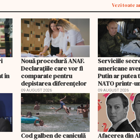
Vezi toate a
i
Nouă procedură ANAF.
Serviciile secr
Declarațiile care vor fi
americane aver
t în
comparate pentru
Putin ar putea 
depistarea diferențelor
NATO printr-un
limitat. Țările 
09 AUGUST 2026
09 AUGUST 2026
Cod galben de caniculă
Afacerea din A