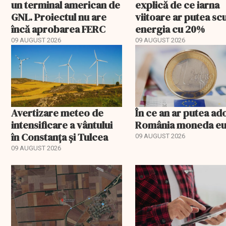
un terminal american de
explică de ce iarna
GNL. Proiectul nu are
viitoare ar putea s
încă aprobarea FERC
energia cu 20%
09 AUGUST 2026
09 AUGUST 2026
Avertizare meteo de
În ce an ar putea ad
intensificare a vântului
România moneda e
în Constanța și Tulcea
09 AUGUST 2026
09 AUGUST 2026