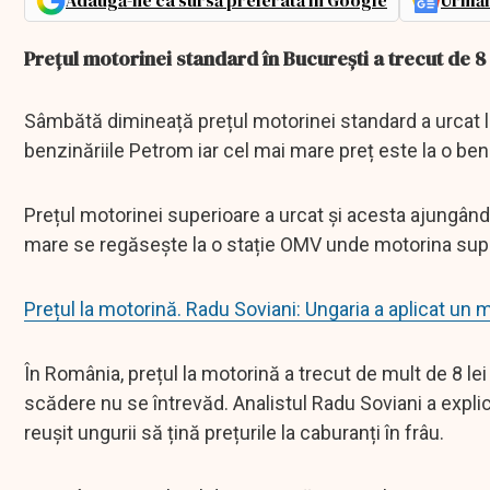
Adaugă-ne ca sursă preferată în Google
Urmăr
Prețul motorinei standard în București a trecut de 8 l
Sâmbătă dimineață prețul motorinei standard a urcat la 
benzinăriile Petrom iar cel mai mare preț este la o ben
Prețul motorinei superioare a urcat și acesta ajungând 
mare se regăsește la o stație OMV unde motorina superi
Prețul la motorină. Radu Soviani: Ungaria a aplicat u
În România, prețul la motorină a trecut de mult de 8 le
scădere nu se întrevăd. Analistul Radu Soviani a expl
reușit ungurii să țină prețurile la caburanți în frâu.