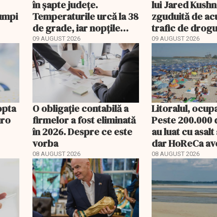
în șapte județe.
lui Jared Kushn
cumpi
Temperaturile urcă la 38
zguduită de acu
de grade, iar nopțile
trafic de drogur
devin tropicale
de terenuri. A
09 AUGUST 2026
09 AUGUST 2026
WSJ
opta
O obligație contabilă a
Litoralul, ocup
uro
firmelor a fost eliminată
Peste 200.000 d
în 2026. Despre ce este
au luat cu asalt 
vorba
dar HoReCa ave
„Nu avem un an
08 AUGUST 2026
08 AUGUST 2026
profit”