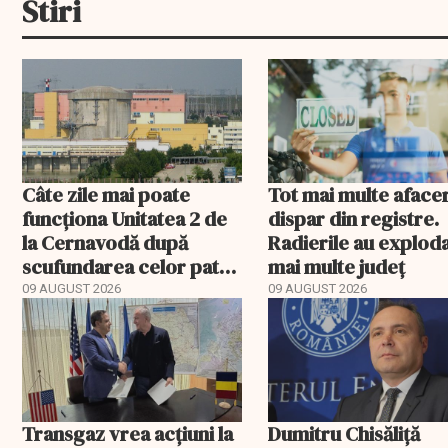
Stiri
Câte zile mai poate
Tot mai multe afacer
funcționa Unitatea 2 de
dispar din registre.
la Cernavodă după
Radierile au exploda
scufundarea celor patru
mai multe județ
barje
09 AUGUST 2026
09 AUGUST 2026
Transgaz vrea acțiuni la
Dumitru Chisăliță