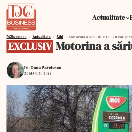
Actualitate
›
›
›
Motorina a sărit de 8 lei. Cu cât se v
DCBusiness
Actualitate
Stiri
Motorina a sărit
EXCLUSIV
De
Oana Pavelescu
26 MARTIE 2022