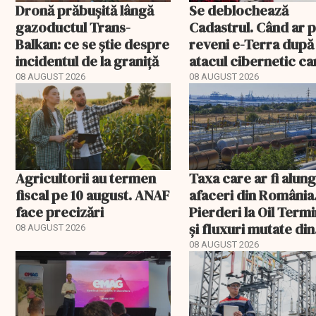
Dronă prăbușită lângă
Se deblochează
gazoductul Trans-
Cadastrul. Când ar 
Balkan: ce se știe despre
reveni e-Terra după
incidentul de la graniță
atacul cibernetic ca
blocat tranzacțiile
08 AUGUST 2026
08 AUGUST 2026
imobiliare
Agricultorii au termen
Taxa care ar fi alun
fiscal pe 10 august. ANAF
afaceri din România
face precizări
Pierderi la Oil Termi
și fluxuri mutate din
08 AUGUST 2026
Portul Constanța
08 AUGUST 2026