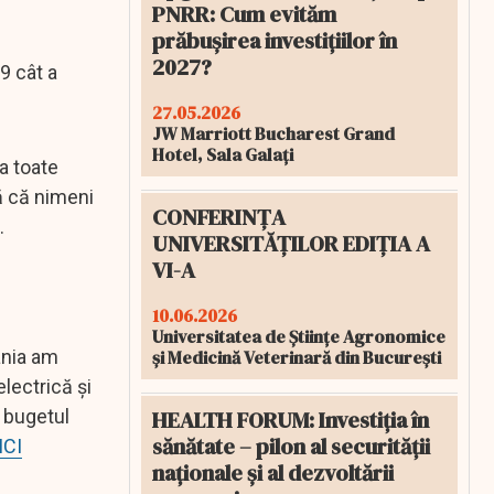
PNRR: Cum evităm
prăbușirea investițiilor în
2027?
9 cât a
27.05.2026
JW Marriott Bucharest Grand
Hotel, Sala Galați
a toate
ă că nimeni
CONFERINȚA
o.
UNIVERSITĂȚILOR EDIȚIA A
VI-A
10.06.2026
Universitatea de Științe Agronomice
și Medicină Veterinară din București
ânia am
lectrică și
HEALTH FORUM: Investiția în
a bugetul
sănătate – pilon al securității
ICI
naționale și al dezvoltării