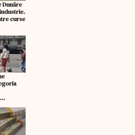
e Dunăre
industrie.
ntre curse
ne
egoria
r