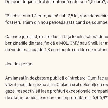
De ce în Ungaria litrul de motorină este sub 1,5 euro?
”Ba chiar sub 1,3 euro, adică sub 7,5 lei, spre deosebir
fost ieri. Trăim din nou perioada asta când se scumpeș
Ca orice jurnalist, m-am dus la fața locului să mă docu
benzinăriile din țară, fie că e MOL, OMV sau Shell. Ia
nu vinde mai sus de 1,3 euro pentru un litru de motorină
Joc de glezne
Am lansat în dezbatere publică o întrebare: Cum fac ung
văzut jocul de gleznă al lui Ciolacu și al celorlalți c
gaze, respectiv să lase profituri excepționale companii
de stat, în condițiile în care ne împrumutăm la 6,8-6,