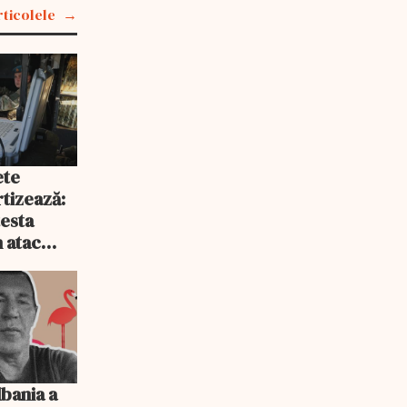
rticolele
ete
tizează:
testa
 atac
vizate
lbania a