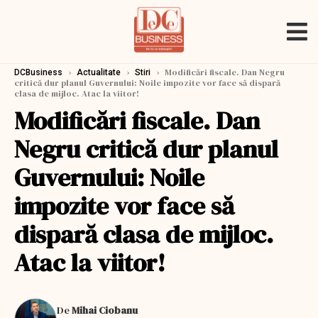
›
›
›
Modificări fiscale. Dan Negru
DCBusiness
Actualitate
Stiri
critică dur planul Guvernului: Noile impozite vor face să dispară
clasa de mijloc. Atac la viitor!
Modificări fiscale. Dan
Negru critică dur planul
Guvernului: Noile
impozite vor face să
dispară clasa de mijloc.
Atac la viitor!
De
Mihai Ciobanu