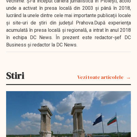
vechime. Şi-a început cariera jurnalistică în Ploieşti, acolo
unde a activat în presa locală din 2003 şi până în 2018,
lucrând la unele dintre cele mai importante publicaţii locale
şi site-uri de ştiri din judeţul Prahova.După experienţa
acumulată în presa locală şi regională, a intrat în anul 2018
în echipa DC News. În prezent este redactor-şef DC
Business şi redactor la DC News.
Stiri
Vezi toate articolele