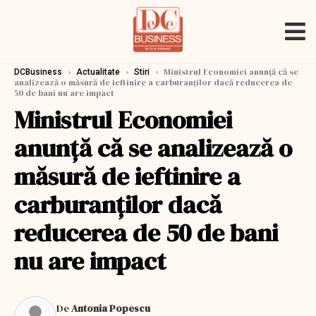
›
›
›
Ministrul Economiei anunţă că se
DCBusiness
Actualitate
Stiri
analizează o măsură de ieftinire a carburanţilor dacă reducerea de
50 de bani nu are impact
Ministrul Economiei
anunţă că se analizează o
măsură de ieftinire a
carburanţilor dacă
reducerea de 50 de bani
nu are impact
De
Antonia Popescu