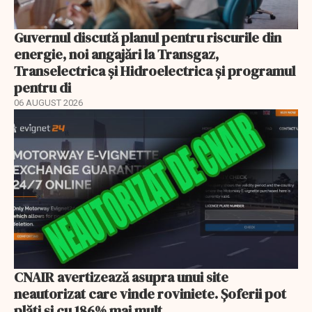
Guvernul discută planul pentru riscurile din
energie, noi angajări la Transgaz,
Transelectrica și Hidroelectrica și programul
pentru di
06 AUGUST 2026
CNAIR avertizează asupra unui site
neautorizat care vinde roviniete. Șoferii pot
plăti și cu 186% mai mult