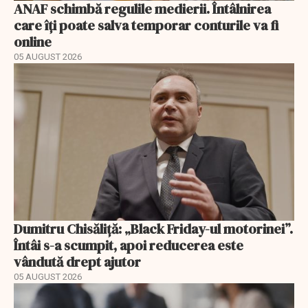
ANAF schimbă regulile medierii. Întâlnirea
care îți poate salva temporar conturile va fi
online
05 AUGUST 2026
Dumitru Chisăliță: „Black Friday-ul motorinei”.
Întâi s-a scumpit, apoi reducerea este
vândută drept ajutor
05 AUGUST 2026