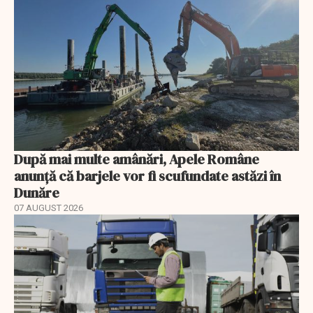
După mai multe amânări, Apele Române
anunță că barjele vor fi scufundate astăzi în
Dunăre
07 AUGUST 2026