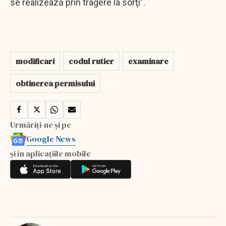
se realizează prin tragere la sorţi”.
modificari
codul rutier
examinare
obtinerea permisului
Urmăriți-ne și pe
Google News
și în aplicațiile mobile