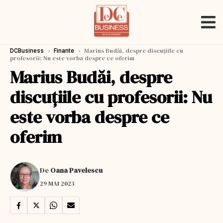
›
›
Marius Budăi, despre discuțiile cu
DCBusiness
Finante
profesorii: Nu este vorba despre ce oferim
Marius Budăi, despre
discuțiile cu profesorii: Nu
este vorba despre ce
oferim
De
Oana Pavelescu
29 MAI 2023