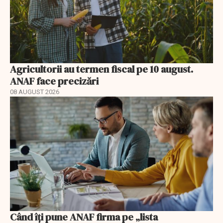
Agricultorii au termen fiscal pe 10 august.
ANAF face precizări
08 AUGUST 2026
Când îți pune ANAF firma pe „lista