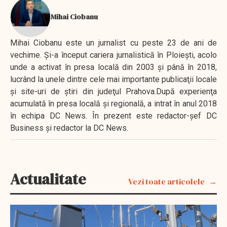
Mihai Ciobanu
Mihai Ciobanu este un jurnalist cu peste 23 de ani de
vechime. Şi-a început cariera jurnalistică în Ploieşti, acolo
unde a activat în presa locală din 2003 şi până în 2018,
lucrând la unele dintre cele mai importante publicaţii locale
şi site-uri de ştiri din judeţul Prahova.După experienţa
acumulată în presa locală şi regională, a intrat în anul 2018
în echipa DC News. În prezent este redactor-şef DC
Business şi redactor la DC News.
Actualitate
Vezi toate articolele