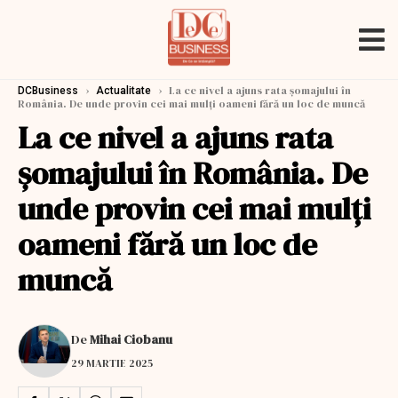
›
›
La ce nivel a ajuns rata şomajului în
DCBusiness
Actualitate
România. De unde provin cei mai mulţi oameni fără un loc de muncă
La ce nivel a ajuns rata
şomajului în România. De
unde provin cei mai mulţi
oameni fără un loc de
muncă
De
Mihai Ciobanu
29 MARTIE 2025