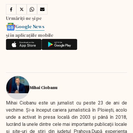
Urmăriți-ne și pe
Google News
și în aplicațiile mobile
Mihai Ciobanu
Mihai Ciobanu este un jurnalist cu peste 23 de ani de
vechime. Şi-a început cariera jurnalistică în Ploieşti, acolo
unde a activat în presa locală din 2003 şi până în 2018,
lucrând la unele dintre cele mai importante publicaţii locale
şi site-uri de ştiri din judeţul Prahova.După experienţa