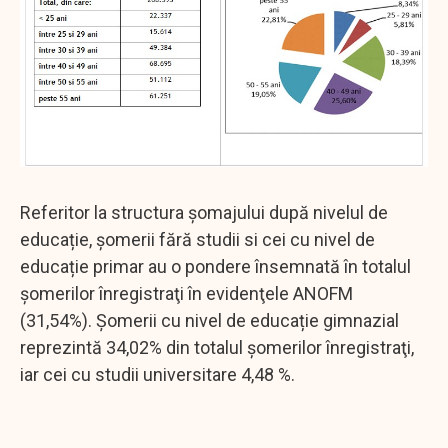
Referitor la structura şomajului după nivelul de
educație, şomerii fără studii si cei cu nivel de
educație primar au o pondere însemnată în totalul
şomerilor înregistraţi în evidenţele ANOFM
(31,54%). Şomerii cu nivel de educație gimnazial
reprezintă 34,02% din totalul şomerilor înregistraţi,
iar cei cu studii universitare 4,48 %.