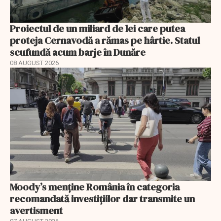
Proiectul de un miliard de lei care putea
proteja Cernavodă a rămas pe hârtie. Statul
scufundă acum barje în Dunăre
08 AUGUST 2026
Moody’s menține România în categoria
recomandată investițiilor dar transmite un
avertisment