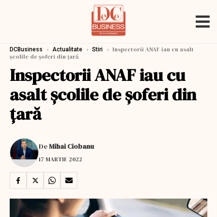
›
›
›
Inspectorii ANAF iau cu asalt
DCBusiness
Actualitate
Stiri
şcolile de şoferi din ţară
Inspectorii ANAF iau cu
asalt şcolile de şoferi din
ţară
De
Mihai Ciobanu
17 MARTIE 2022