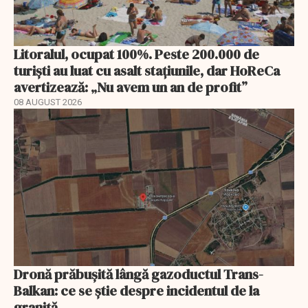
Litoralul, ocupat 100%. Peste 200.000 de
turiști au luat cu asalt stațiunile, dar HoReCa
avertizează: „Nu avem un an de profit”
08 AUGUST 2026
Dronă prăbușită lângă gazoductul Trans-
Balkan: ce se știe despre incidentul de la
graniță