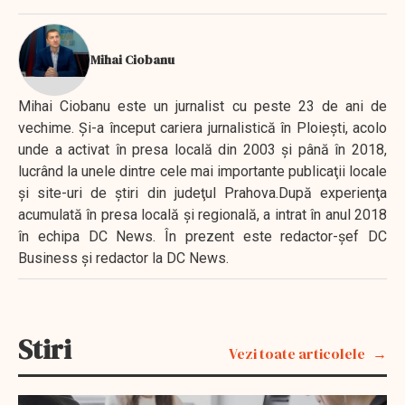
Mihai Ciobanu
Mihai Ciobanu este un jurnalist cu peste 23 de ani de
vechime. Şi-a început cariera jurnalistică în Ploieşti, acolo
unde a activat în presa locală din 2003 şi până în 2018,
lucrând la unele dintre cele mai importante publicaţii locale
şi site-uri de ştiri din judeţul Prahova.După experienţa
acumulată în presa locală şi regională, a intrat în anul 2018
în echipa DC News. În prezent este redactor-şef DC
Business şi redactor la DC News.
Stiri
Vezi toate articolele