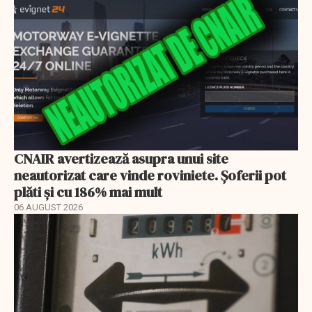
CNAIR avertizează asupra unui site
neautorizat care vinde roviniete. Șoferii pot
plăti și cu 186% mai mult
06 AUGUST 2026