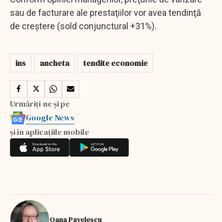
sau de facturare ale prestaţiilor vor avea tendinţă
de creștere (sold conjunctural +31%).
ins
ancheta
tendite economie
Urmăriți-ne și pe
Google News
și în aplicațiile mobile
Oana Pavelescu