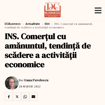
›
›
›
INS. Comerţul cu amănuntul,
DCBusiness
Actualitate
Stiri
tendință de scădere a activității economice
INS. Comerţul cu
amănuntul, tendință de
scădere a activității
economice
De
Oana Pavelescu
28 MARTIE 2022