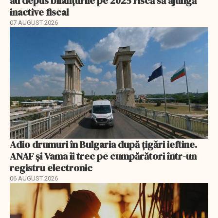
au depus bilanțurile pe 2025 riscă să ajungă
inactive fiscal
07 AUGUST 2026
Adio drumuri în Bulgaria după țigări ieftine.
ANAF și Vama îi trec pe cumpărători într-un
registru electronic
06 AUGUST 2026