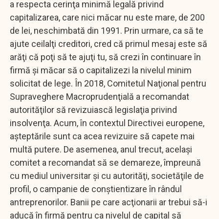
a respecta cerinţa minimă legală privind
capitalizarea, care nici măcar nu este mare, de 200
de lei, neschimbată din 1991. Prin urmare, ca să te
ajute ceilalţi creditori, cred că primul mesaj este să
arăţi că poţi să te ajuţi tu, să crezi în continuare în
firmă şi măcar să o capitalizezi la nivelul minim
solicitat de lege. În 2018, Comitetul Naţional pentru
Supraveghere Macroprudenţială a recomandat
autorităţilor să revizuiască legislaţia privind
insolvenţa. Acum, în contextul Directivei europene,
aşteptările sunt ca acea revizuire să capete mai
multă putere. De asemenea, anul trecut, acelaşi
comitet a recomandat să se demareze, împreună
cu mediul universitar şi cu autorităţi, societăţile de
profil, o campanie de conştientizare în rândul
antreprenorilor. Banii pe care acţionarii ar trebui să-i
aducă în firmă pentru ca nivelul de capital să