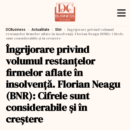
›
›
›
Îngrijorare privind volumul
DCBusiness
Actualitate
Stiri
restanţelor firmelor aflate în insolvenţă. Florian Neagu (BNR): Cifrele
sunt considerabile şi în creştere
Îngrijorare privind
volumul restanţelor
firmelor aflate în
insolvenţă. Florian Neagu
(BNR): Cifrele sunt
considerabile şi în
creştere