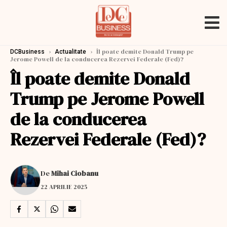
›
›
Îl poate demite Donald Trump pe
DCBusiness
Actualitate
Jerome Powell de la conducerea Rezervei Federale (Fed)?
Îl poate demite Donald
Trump pe Jerome Powell
de la conducerea
Rezervei Federale (Fed)?
De
Mihai Ciobanu
22 APRILIE 2025