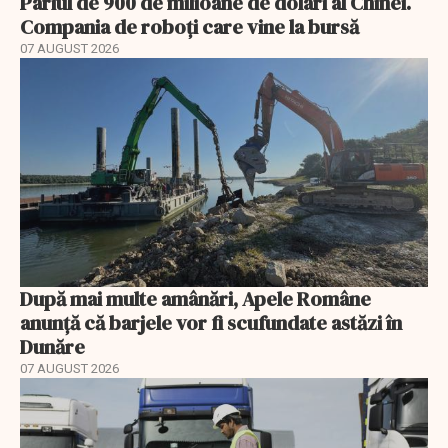
Pariul de 900 de milioane de dolari al Chinei.
Compania de roboți care vine la bursă
07 AUGUST 2026
După mai multe amânări, Apele Române
anunță că barjele vor fi scufundate astăzi în
Dunăre
07 AUGUST 2026