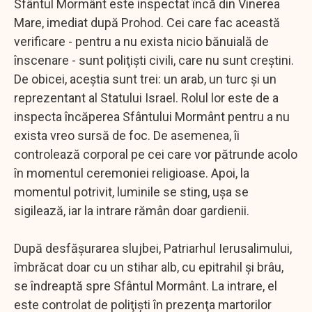
Sfântul Mormânt este inspectat încă din Vinerea
Mare, imediat după Prohod. Cei care fac această
verificare - pentru a nu exista nicio bănuială de
înscenare - sunt poliţişti civili, care nu sunt creştini.
De obicei, aceştia sunt trei: un arab, un turc şi un
reprezentant al Statului Israel. Rolul lor este de a
inspecta încăperea Sfântului Mormânt pentru a nu
exista vreo sursă de foc. De asemenea, îi
controlează corporal pe cei care vor pătrunde acolo
în momentul ceremoniei religioase. Apoi, la
momentul potrivit, luminile se sting, uşa se
sigilează, iar la intrare rămân doar gardienii.
După desfăşurarea slujbei, Patriarhul Ierusalimului,
îmbrăcat doar cu un stihar alb, cu epitrahil şi brâu,
se îndreaptă spre Sfântul Mormânt. La intrare, el
este controlat de poliţişti în prezenţa martorilor