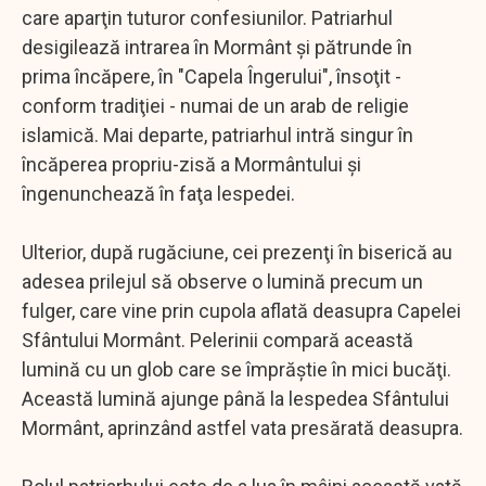
care aparţin tuturor confesiunilor. Patriarhul
desigilează intrarea în Mormânt şi pătrunde în
prima încăpere, în "Capela Îngerului", însoţit -
conform tradiţiei - numai de un arab de religie
islamică. Mai departe, patriarhul intră singur în
încăperea propriu-zisă a Mormântului şi
îngenunchează în faţa lespedei.
Ulterior, după rugăciune, cei prezenţi în biserică au
adesea prilejul să observe o lumină precum un
fulger, care vine prin cupola aflată deasupra Capelei
Sfântului Mormânt. Pelerinii compară această
lumină cu un glob care se împrăştie în mici bucăţi.
Această lumină ajunge până la lespedea Sfântului
Mormânt, aprinzând astfel vata presărată deasupra.