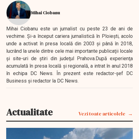
Mihai Ciobanu
Mihai Ciobanu este un jurnalist cu peste 23 de ani de
vechime. Şi-a început cariera jurnalistică în Ploieşti, acolo
unde a activat în presa locală din 2003 şi până în 2018,
lucrând la unele dintre cele mai importante publicaţii locale
şi site-uri de ştiri din judeţul Prahova.După experienţa
acumulată în presa locală şi regională, a intrat în anul 2018
în echipa DC News. În prezent este redactor-şef DC
Business şi redactor la DC News.
Actualitate
Vezi toate articolele