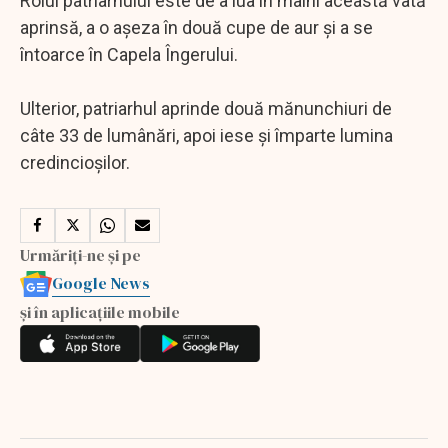
Rolul patriarhului este de a lua în mâini această vată
aprinsă, a o aşeza în două cupe de aur şi a se
întoarce în Capela Îngerului.
Ulterior, patriarhul aprinde două mănunchiuri de
câte 33 de lumânări, apoi iese şi împarte lumina
credincioşilor.
Urmăriți-ne și pe
Google News
și în aplicațiile mobile