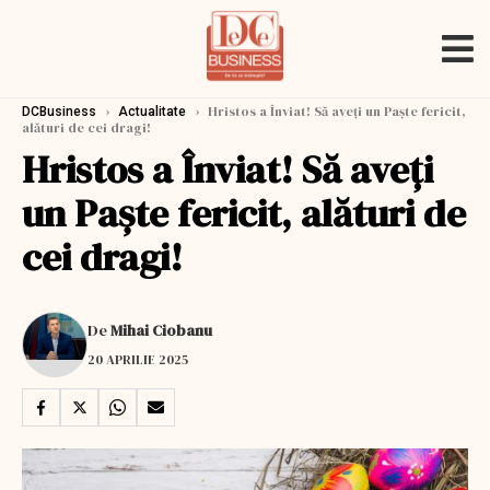
›
›
Hristos a Înviat! Să aveţi un Paşte fericit,
DCBusiness
Actualitate
alături de cei dragi!
Hristos a Înviat! Să aveţi
un Paşte fericit, alături de
cei dragi!
De
Mihai Ciobanu
20 APRILIE 2025