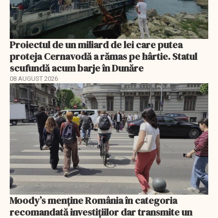
Proiectul de un miliard de lei care putea
proteja Cernavodă a rămas pe hârtie. Statul
scufundă acum barje în Dunăre
08 AUGUST 2026
Moody’s menține România în categoria
recomandată investițiilor dar transmite un