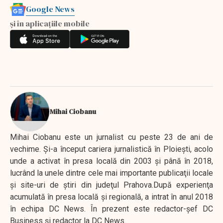
Google News
și în aplicațiile mobile
Mihai Ciobanu
Mihai Ciobanu este un jurnalist cu peste 23 de ani de
vechime. Şi-a început cariera jurnalistică în Ploieşti, acolo
unde a activat în presa locală din 2003 şi până în 2018,
lucrând la unele dintre cele mai importante publicaţii locale
şi site-uri de ştiri din judeţul Prahova.După experienţa
acumulată în presa locală şi regională, a intrat în anul 2018
în echipa DC News. În prezent este redactor-şef DC
Business şi redactor la DC News.