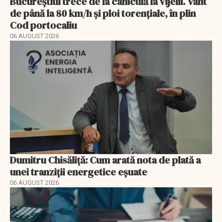
Bucureștiul trece de la caniculă la vijelii. Vânt
de până la 80 km/h și ploi torențiale, în plin
Cod portocaliu
06 AUGUST 2026
Dumitru Chisăliță: Cum arată nota de plată a
unei tranziții energetice eșuate
06 AUGUST 2026