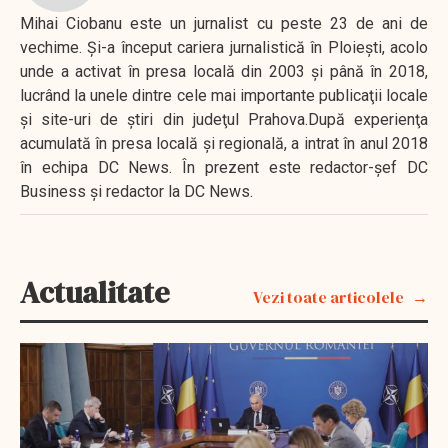
Mihai Ciobanu este un jurnalist cu peste 23 de ani de
vechime. Şi-a început cariera jurnalistică în Ploieşti, acolo
unde a activat în presa locală din 2003 şi până în 2018,
lucrând la unele dintre cele mai importante publicaţii locale
şi site-uri de ştiri din judeţul Prahova.După experienţa
acumulată în presa locală şi regională, a intrat în anul 2018
în echipa DC News. În prezent este redactor-şef DC
Business şi redactor la DC News.
Actualitate
Vezi toate articolele