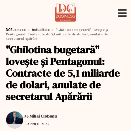
›
›
"Ghilotina bugetară" loveşte şi
DCBusiness
Actualitate
Pentagonul: Contracte de 5,1 miliarde de dolari, anulate de
secretarul Apărării
"Ghilotina bugetară"
loveşte şi Pentagonul:
Contracte de 5,1 miliarde
de dolari, anulate de
secretarul Apărării
De
Mihai Ciobanu
13 APRILIE 2025