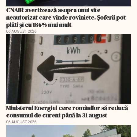
CNAIR avertizează asupra unui site
neautorizat care vinde roviniete. Șoferii pot
plăti și cu 186% mai mult
06 AUGUST 2026
Ministerul Energiei cere românilor să reducă
consumul de curent până la 31 august
06 AUGUST 2026