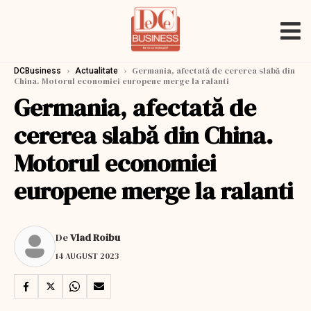
›
›
Germania, afectată de cererea slabă din
DCBusiness
Actualitate
China. Motorul economiei europene merge la ralanti
Germania, afectată de
cererea slabă din China.
Motorul economiei
europene merge la ralanti
De
Vlad Roibu
14 AUGUST 2023