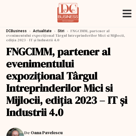
›
›
›
FNGCIMM, partener al
DCBusiness
Actualitate
Stiri
evenimentului expozițional Târgul Intreprinderilor Mici si Mijlocii,
ediția 2023 – IT și Industrii 4.0
FNGCIMM, partener al
evenimentului
expozițional Târgul
Intreprinderilor Mici si
Mijlocii, ediția 2023 – IT și
Industrii 4.0
De
Oana Pavelescu