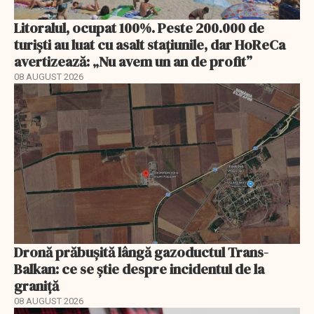
Litoralul, ocupat 100%. Peste 200.000 de
turiști au luat cu asalt stațiunile, dar HoReCa
avertizează: „Nu avem un an de profit”
08 AUGUST 2026
Dronă prăbușită lângă gazoductul Trans-
Balkan: ce se știe despre incidentul de la
graniță
08 AUGUST 2026