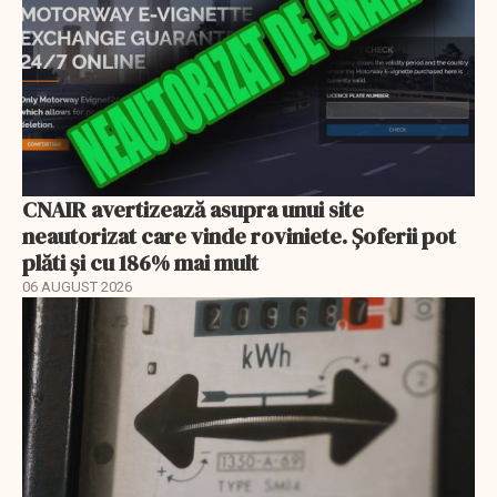
CNAIR avertizează asupra unui site
neautorizat care vinde roviniete. Șoferii pot
plăti și cu 186% mai mult
06 AUGUST 2026