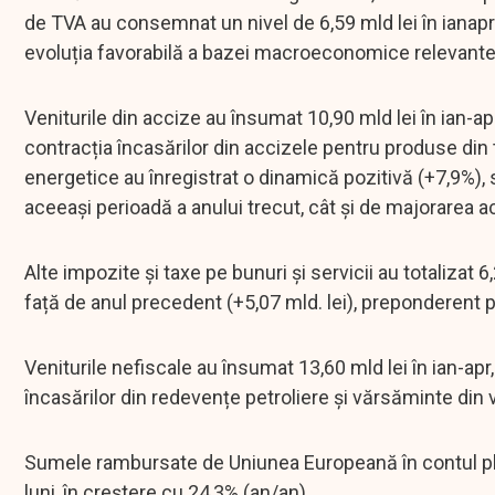
de TVA au consemnat un nivel de 6,59 mld lei în ianapr
evoluția favorabilă a bazei macroeconomice relevante
Veniturile din accize au însumat 10,90 mld lei în ian
contracția încasărilor din accizele pentru produse din 
energetice au înregistrat o dinamică pozitivă (+7,9%),
aceeași perioadă a anului trecut, cât și de majorarea 
Alte impozite și taxe pe bunuri și servicii au totalizat 
față de anul precedent (+5,07 mld. lei), preponderent 
Veniturile nefiscale au însumat 13,60 mld lei în ian-a
încasărilor din redevențe petroliere și vărsăminte din 
Sumele rambursate de Uniunea Europeană în contul plăți
luni, în creștere cu 24,3% (an/an).