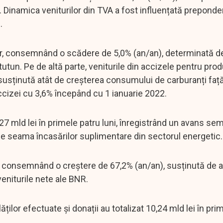
. Dinamica veniturilor din TVA a fost influențată preponde
.
-apr, consemnând o scădere de 5,0% (an/an), determinată d
tutun. Pe de altă parte, veniturile din accizele pentru pro
 susținută atât de creșterea consumului de carburanți faț
accizei cu 3,6% începând cu 1 ianuarie 2022.
6,27 mld lei în primele patru luni, înregistrând un avans sem
pe seama încasărilor suplimentare din sectorul energetic.
pr, consemnând o creștere de 67,2% (an/an), susținută de 
veniturile nete ale BNR.
lor efectuate și donații au totalizat 10,24 mld lei în pri