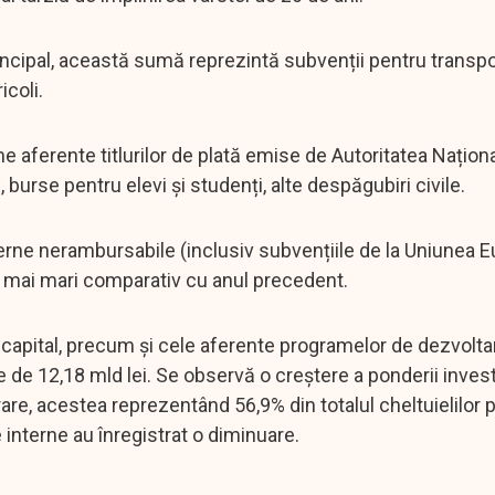
principal, această sumă reprezintă subvenții pentru transpo
icoli.
me aferente titlurilor de plată emise de Autoritatea Națion
, burse pentru elevi și studenți, alte despăgubiri civile.
externe nerambursabile (inclusiv subvențiile de la Uniunea
4% mai mari comparativ cu anul precedent.
 de capital, precum și cele aferente programelor de dezvolta
e de 12,18 mld lei. Se observă o creștere a ponderii investi
re, acestea reprezentând 56,9% din totalul cheltuielilor 
se interne au înregistrat o diminuare.