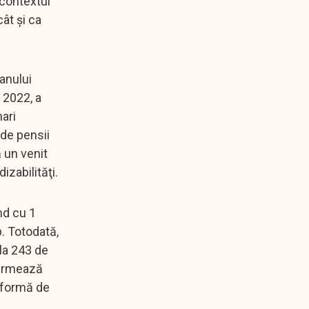
 contextul
cât și ca
anului
e 2022, a
nari
 de pensii
ă un venit
izabilităţi.
nd cu 1
p. Totodată,
la 243 de
e urmează
o formă de