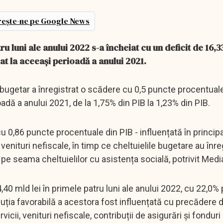
ește-ne pe Google News
 luni ale anului 2022 s-a încheiat cu un deficit de 16,33
rat la aceeași perioadă a anului 2021.
l bugetar a înregistrat o scădere cu 0,5 puncte procentual
adă a anului 2021, de la 1,75% din PIB la 1,23% din PIB.
cu 0,86 puncte procentuale din PIB - influențată în princip
 venituri nefiscale, în timp ce cheltuielile bugetare au înre
e seama cheltuielilor cu asistența socială, potrivit Medi
40 mld lei în primele patru luni ale anului 2022, cu 22,0%
oluția favorabilă a acestora fost influențată cu precădere 
rvicii, venituri nefiscale, contribuții de asigurări și fondur