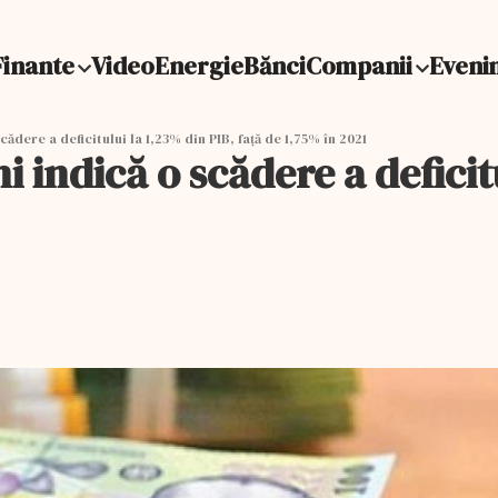
Finante
Video
Energie
Bănci
Companii
Eveni
cădere a deficitului la 1,23% din PIB, față de 1,75% în 2021
i indică o scădere a deficit