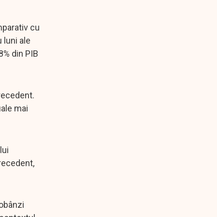
mparativ cu
 luni ale
,8% din PIB
precedent.
uale mai
lui
precedent,
dobânzi