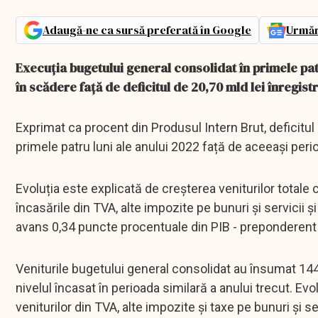
Adaugă-ne ca sursă preferată în Google
Urmăr
Execuția bugetului general consolidat în primele patru
în scădere față de deficitul de 20,70 mld lei înregist
Exprimat ca procent din Produsul Intern Brut, deficitu
primele patru luni ale anului 2022 față de aceeași perio
Evoluția este explicată de creșterea veniturilor totale 
încasările din TVA, alte impozite pe bunuri și servicii și
avans 0,34 puncte procentuale din PIB - preponderent p
Veniturile bugetului general consolidat au însumat 144,
nivelul încasat în perioada similară a anului trecut. Ev
veniturilor din TVA, alte impozite și taxe pe bunuri și se