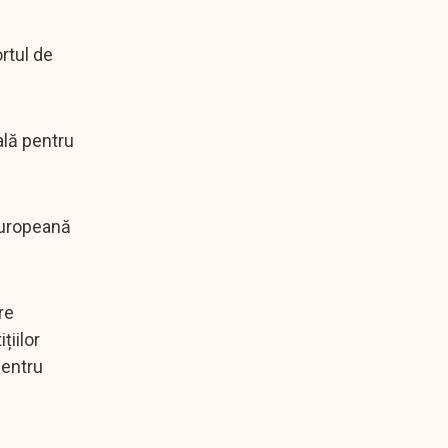
rtul de
ală pentru
 Europeană
re
țiilor
pentru