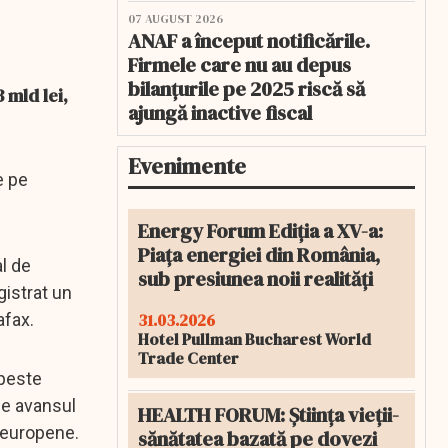
07 AUGUST 2026
ANAF a început notificările.
Firmele care nu au depus
bilanțurile pe 2025 riscă să
 mld lei,
ajungă inactive fiscal
Evenimente
e pe
Energy Forum Ediția a XV-a:
Piața energiei din România,
al de
sub presiunea noii realități
gistrat un
31.03.2026
afax.
Hotel Pullman Bucharest World
Trade Center
 peste
de avansul
HEALTH FORUM: Știința vieții-
i europene.
sănătatea bazată pe dovezi