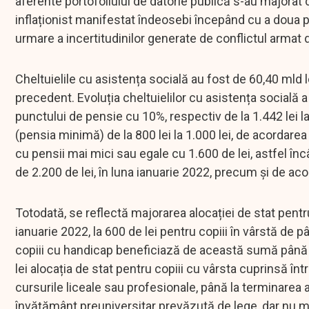
aferente portofoliului de datorie publică s-au majorat 
inflaționist manifestat îndeosebi începând cu a doua part
urmare a incertitudinilor generate de conflictul armat 
Cheltuielile cu asistența socială au fost de 60,40 mld 
precedent. Evoluția cheltuielilor cu asistența socială a 
punctului de pensie cu 10%, respectiv de la 1.442 lei la
(pensia minimă) de la 800 lei la 1.000 lei, de acordarea
cu pensii mai mici sau egale cu 1.600 de lei, astfel înc
de 2.200 de lei, în luna ianuarie 2022, precum și de aco
Totodată, se reflectă majorarea alocației de stat pentru
ianuarie 2022, la 600 de lei pentru copiii în vârstă de p
copiii cu handicap beneficiază de această sumă până l
lei alocația de stat pentru copiii cu vârsta cuprinsă înt
cursurile liceale sau profesionale, până la terminarea
învățământ preuniversitar prevăzută de lege, dar nu mai