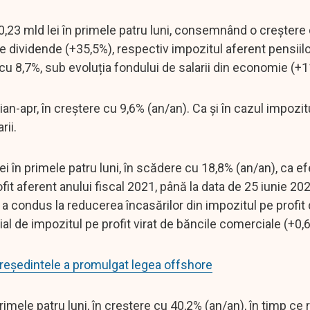
t 10,23 mld lei în primele patru luni, consemnând o creșter
pe dividende (+35,5%), respectiv impozitul aferent pensiilo
t cu 8,7%, sub evoluția fondului de salarii din economie (+
 ian-apr, în creștere cu 9,6% (an/an). Ca și în cazul impozit
rii.
ei în primele patru luni, în scădere cu 18,8% (an/an), ca ef
fit aferent anului fiscal 2021, până la data de 25 iunie 20
a condus la reducerea încasărilor din impozitul pe profit 
l de impozitul pe profit virat de băncile comerciale (+0,6 
reşedintele a promulgat legea offshore
rimele patru luni, în creștere cu 40,2% (an/an), în timp ce r