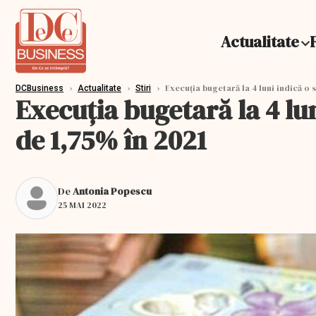
Actualitate
›
›
›
Execuția bugetară la 4 luni indică o s
DCBusiness
Actualitate
Stiri
Execuția bugetară la 4 lun
de 1,75% în 2021
De
Antonia Popescu
25 MAI 2022