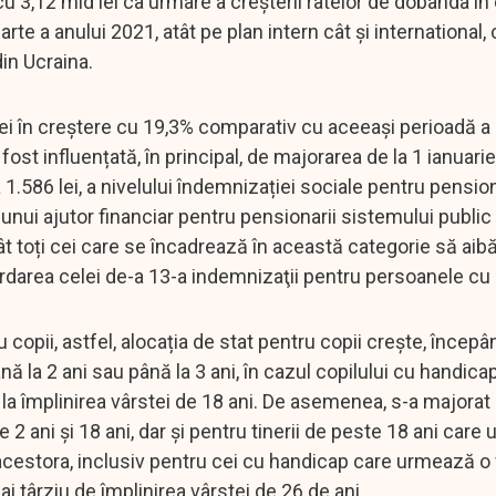
cu 3,12 mld lei ca urmare a creșterii ratelor de dobândã în
e a anului 2021, atât pe plan intern cât și international, 
din Ucraina.
lei în creștere cu 19,3% comparativ cu aceeași perioadă a 
fost influențată, în principal, de majorarea de la 1 ianuari
 1.586 lei, a nivelului îndemnizației sociale pentru pensio
 unui ajutor financiar pentru pensionarii sistemului public
ât toți cei care se încadrează în această categorie să aib
rdarea celei de-a 13-a indemnizaţii pentru persoanele cu d
 copii, astfel, alocația de stat pentru copii crește, începâ
ână la 2 ani sau până la 3 ani, în cazul copilului cu handica
a împlinirea vârstei de 18 ani. De asemenea, s-a majorat 
re 2 ani şi 18 ani, dar și pentru tinerii de peste 18 ani car
 acestora, inclusiv pentru cei cu handicap care urmează 
 târziu de împlinirea vârstei de 26 de ani.