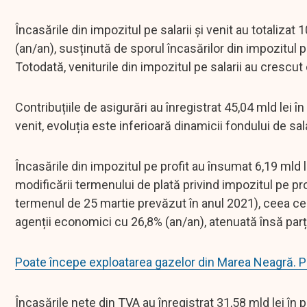
Încasările din impozitul pe salarii și venit au totaliza
(an/an), susținută de sporul încasărilor din impozitul 
Totodată, veniturile din impozitul pe salarii au crescu
Contribuțiile de asigurări au înregistrat 45,04 mld lei în
venit, evoluția este inferioară dinamicii fondului de sala
Încasările din impozitul pe profit au însumat 6,19 mld l
modificării termenului de plată privind impozitul pe pro
termenul de 25 martie prevăzut în anul 2021), ceea ce 
agenții economici cu 26,8% (an/an), atenuată însă parția
Poate începe exploatarea gazelor din Marea Neagră. P
Încasările nete din TVA au înregistrat 31,58 mld lei în p