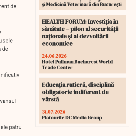
și Medicină Veterinară din București
rent de
HEALTH FORUM: Investiția în
sănătate – pilon al securității
e
naționale și al dezvoltării
dusele
economice
ă de
24.06.2026
Hotel Pullman Bucharest World
Trade Center
nificativ
Educația rutieră, disciplină
obligatorie indiferent de
vârstă
avansul
31.07.2026
Platourile DC Media Group
mele patru