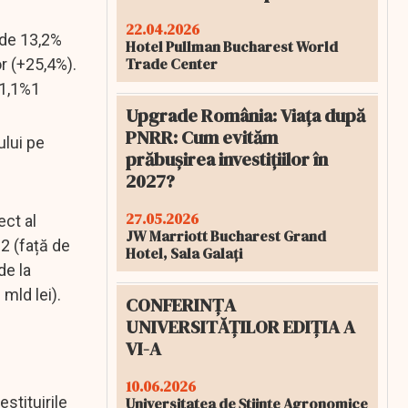
22.04.2026
e de 13,2%
Hotel Pullman Bucharest World
Trade Center
r (+25,4%).
11,1%1
Upgrade România: Viața după
PNRR: Cum evităm
ului pe
prăbușirea investițiilor în
2027?
27.05.2026
ect al
JW Marriott Bucharest Grand
22 (față de
Hotel, Sala Galați
de la
mld lei).
CONFERINȚA
UNIVERSITĂȚILOR EDIȚIA A
VI-A
10.06.2026
estituirile
Universitatea de Științe Agronomice