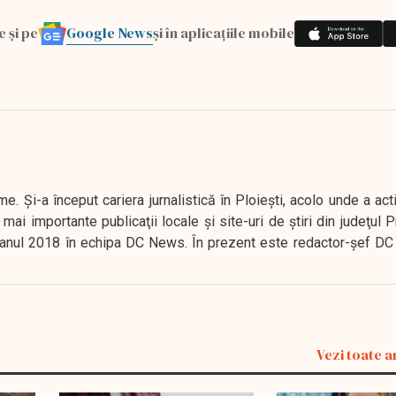
Google News
e și pe
și în aplicațiile mobile
. Şi-a început cariera jurnalistică în Ploieşti, acolo unde a act
mai importante publicaţii locale şi site-uri de ştiri din judeţul
 în anul 2018 în echipa DC News. În prezent este redactor-şef DC
Vezi toate a