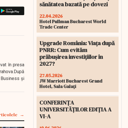
sănătatea bazată pe dovezi
22.04.2026
Hotel Pullman Bucharest World
Trade Center
Upgrade România: Viața după
PNRR: Cum evităm
prăbușirea investițiilor în
2027?
ivat în presa
 Prahova.După
27.05.2026
 Business şi
JW Marriott Bucharest Grand
Hotel, Sala Galați
CONFERINȚA
UNIVERSITĂȚILOR EDIȚIA A
rticolele
VI-A