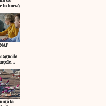
e la bursă
ANAF
Pragurile
anțele
unță la