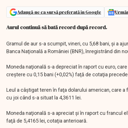
Adaugă-ne ca sursă preferată în Google
Urmăr
Aurul continuă să bată record după record.
Gramul de aur s-a scumpit, vineri, cu 5,68 bani, şi a aju
Banca Naţională a României (BNR), înregistrând din no
Moneda naţională s-a depreciat în raport cu euro, care 
creştere cu 0,15 bani (+0,02%) faţă de cotaţia preceden
Leul a câştigat teren în faţa dolarului american, care a 
cu joi când s-a situat la 4,3611 lei.
Moneda naţională s-a apreciat şi în raport cu francul el
faţă de 5,4165 lei, cotaţia anterioară.