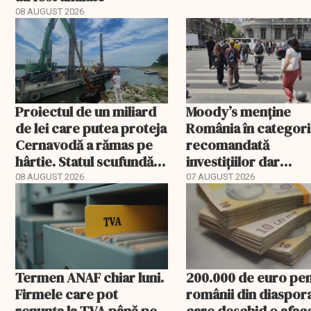
08 AUGUST 2026
Proiectul de un miliard
Moody’s menține
de lei care putea proteja
România în categori
Cernavodă a rămas pe
recomandată
hârtie. Statul scufundă
investițiilor dar
acum barje în Dunăre
transmite un
08 AUGUST 2026
07 AUGUST 2026
avertisment
Termen ANAF chiar luni.
200.000 de euro pe
Firmele care pot
românii din diaspor
renunța la TVA până pe
care deschid o afac