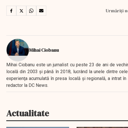
Urmăriți-n
Mihai Ciobanu
Mihai Ciobanu este un jurnalist cu peste 23 de ani de vechime
locală din 2003 şi până în 2018, lucrând la unele dintre cele 
experienţa acumulată în presa locală şi regională, a intrat
redactor la DC News.
Actualitate