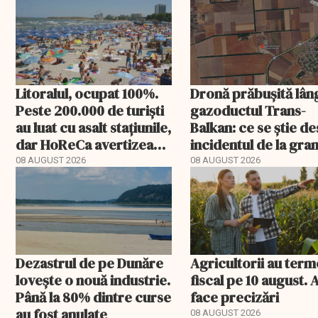
Litoralul, ocupat 100%.
Dronă prăbușită lân
Peste 200.000 de turiști
gazoductul Trans-
au luat cu asalt stațiunile,
Balkan: ce se știe d
dar HoReCa avertizează:
incidentul de la gran
„Nu avem un an de
08 AUGUST 2026
08 AUGUST 2026
profit”
Dezastrul de pe Dunăre
Agricultorii au ter
lovește o nouă industrie.
fiscal pe 10 august.
Până la 80% dintre curse
face precizări
au fost anulate
08 AUGUST 2026