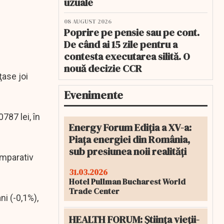
uzuale
08 AUGUST 2026
Poprire pe pensie sau pe cont.
De când ai 15 zile pentru a
contesta executarea silită. O
nouă decizie CCR
ţase joi
Evenimente
787 lei, în
Energy Forum Ediția a XV-a:
Piața energiei din România,
sub presiunea noii realități
omparativ
31.03.2026
Hotel Pullman Bucharest World
Trade Center
ni (-0,1%),
HEALTH FORUM: Știința vieții-