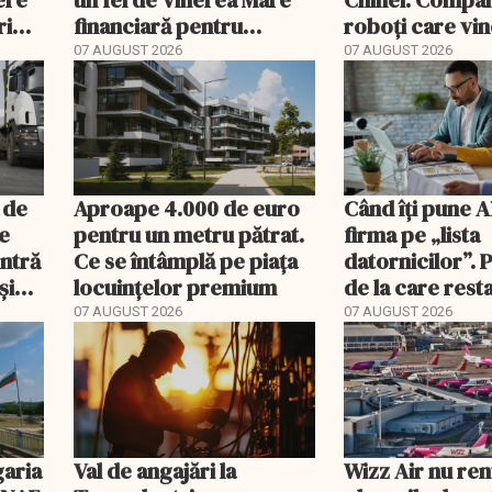
rimi
financiară pentru
roboți care vin
România”. Miza nu se
07 AUGUST 2026
07 AUGUST 2026
încheie în această seară
 de
Aproape 4.000 de euro
Când îți pune 
le
pentru un metru pătrat.
firma pe „lista
intră
Ce se întâmplă pe piața
datornicilor”. 
și
locuințelor premium
de la care rest
devin publice
07 AUGUST 2026
07 AUGUST 2026
garia
Val de angajări la
Wizz Air nu ren