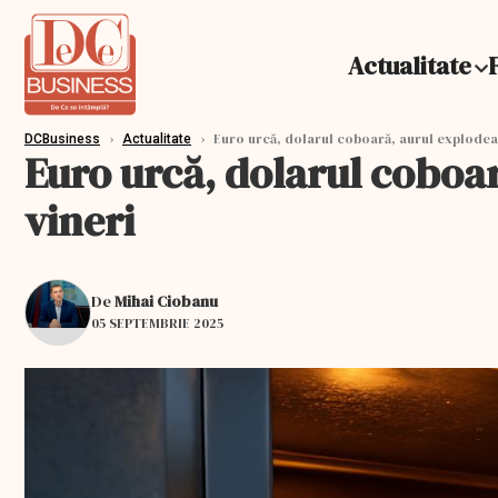
Actualitate
›
›
Euro urcă, dolarul coboară, aurul explodeaz
DCBusiness
Actualitate
Euro urcă, dolarul coboa
vineri
De
Mihai Ciobanu
05 SEPTEMBRIE 2025