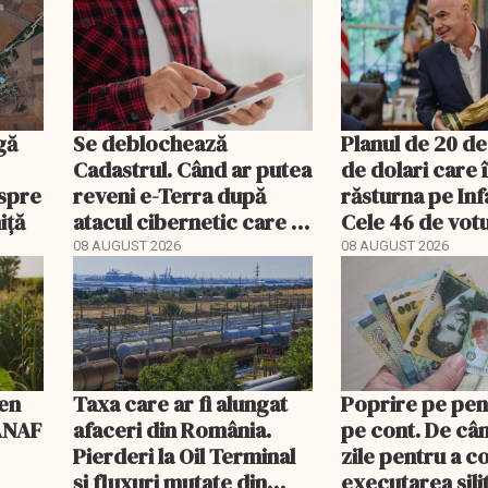
gă
Se deblochează
Planul de 20 de
Cadastrul. Când ar putea
de dolari care 
espre
reveni e-Terra după
răsturna pe Inf
iță
atacul cibernetic care a
Cele 46 de votu
blocat tranzacțiile
Asiei decid viit
08 AUGUST 2026
08 AUGUST 2026
imobiliare
men
Taxa care ar fi alungat
Poprire pe pen
 ANAF
afaceri din România.
pe cont. De cân
Pierderi la Oil Terminal
zile pentru a c
și fluxuri mutate din
executarea sili