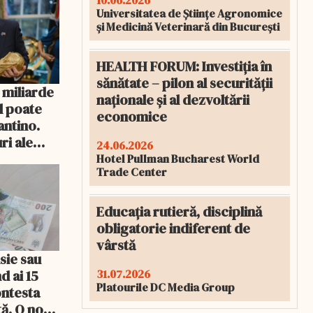
10.06.2026
Universitatea de Științe Agronomice
și Medicină Veterinară din București
HEALTH FORUM: Investiția în
sănătate – pilon al securității
 miliarde
naționale și al dezvoltării
îl poate
economice
antino.
ri ale
24.06.2026
orul FIFA
Hotel Pullman Bucharest World
Trade Center
Educația rutieră, disciplină
obligatorie indiferent de
vârstă
sie sau
d ai 15
31.07.2026
Platourile DC Media Group
ontesta
tă. O nouă