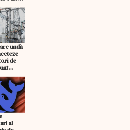
 are undă
necteze
ori de
sunt
e
ari al
ia de