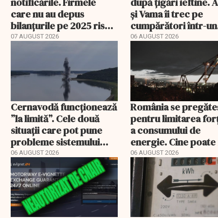
notificările. Firmele
după țigări ieftine.
care nu au depus
și Vama îi trec pe
bilanțurile pe 2025 riscă
cumpărători într-un
să ajungă inactive fiscal
registru electronic
07 AUGUST 2026
06 AUGUST 2026
Cernavodă funcționează
România se pregăte
”la limită”. Cele două
pentru limitarea for
situații care pot pune
a consumului de
probleme sistemului
energie. Cine poate 
energetic
deconectat
06 AUGUST 2026
06 AUGUST 2026