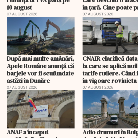
10 august
în țară. Cine poate p
banii și ce trebuie
07 AUGUST 2026
07 AUGUST 2026
rambursat
După mai multe amânări,
CNAIR clarifică data
Apele Române anunță că
la care se aplică noi
barjele vor fi scufundate
tarife rutiere. Când 
astăzi în Dunăre
în vigoare rovinieta 
TollRo
07 AUGUST 2026
07 AUGUST 2026
ANAF a început
Adio drumuri în Bul