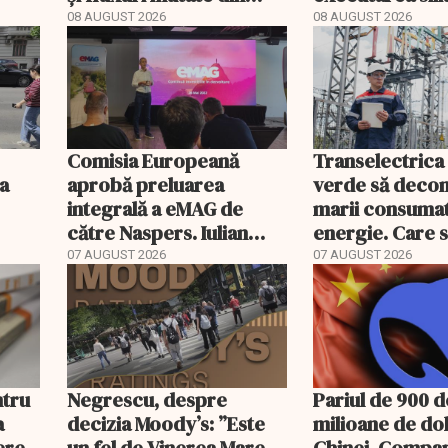
Portul Constanța
decizie CCR
08 AUGUST 2026
08 AUGUST 2026
Comisia Europeană
Transelectrica
a
aprobă preluarea
verde să deco
integrală a eMAG de
marii consumat
către Naspers. Iulian
energie. Care 
Stanciu iese din
condițiile
07 AUGUST 2026
07 AUGUST 2026
acționariat
ntru
Negrescu, despre
Pariul de 900 d
a
decizia Moody’s: ”Este
milioane de dol
ere
un fel de Vinerea Mare
Chinei. Compan