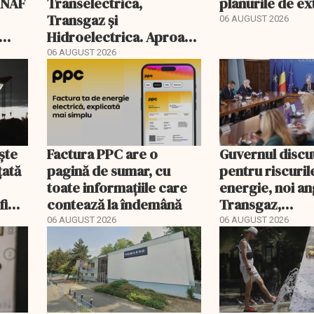
 ANAF
Transelectrica,
planurile de e
Transgaz și
06 AUGUST 2026
Hidroelectrica. Aproape
400 de posturi aprobate
06 AUGUST 2026
ște
Factura PPC are o
Guvernul discu
țată
pagină de sumar, cu
pentru riscuril
toate informațiile care
energie, noi ang
fi
contează la îndemână
Transgaz,
Transelectrica 
06 AUGUST 2026
06 AUGUST 2026
Hidroelectrica 
programul pen