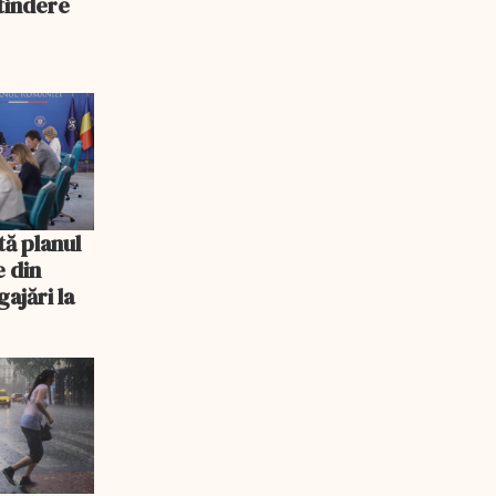
xtindere
tă planul
e din
ajări la
și
și
tru di