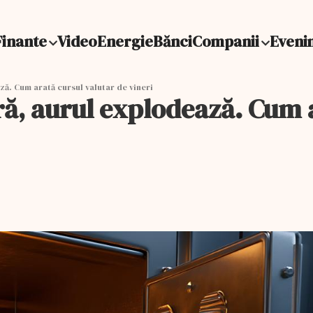
Finante
Video
Energie
Bănci
Companii
Eveni
ă. Cum arată cursul valutar de vineri
ră, aurul explodează. Cum a